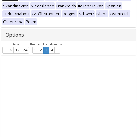
Skandinavien
Niederlande
Frankreich
Italien/Balkan
Spanien
Türkei/Nahost
Großbritannien
Belgien
Schweiz
Island
Österreich
Osteuropa
Polen
Options
Intervall
Number of panels in row
3
6
12
24
1
2
3
4
6