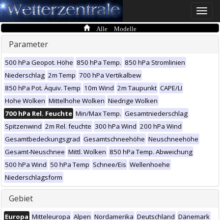
Toggle
naviga
Alle Modelle
Parameter
500 hPa Geopot. Höhe
850 hPa Temp.
850 hPa Stromlinien
Niederschlag
2m Temp
700 hPa Vertikalbew
850 hPa Pot. Äquiv. Temp
10m Wind
2m Taupunkt
CAPE/LI
Hohe Wolken
Mittelhohe Wolken
Niedrige Wolken
700 hPa Rel. Feuchte
Min/Max Temp.
Gesamtniederschlag
Spitzenwind
2m Rel. feuchte
300 hPa Wind
200 hPa Wind
Gesamtbedeckungsgrad
Gesamtschneehöhe
Neuschneehöhe
Gesamt-Neuschnee
Mittl. Wolken
850 hPa Temp. Abweichung
500 hPa Wind
50 hPa Temp
Schnee/Eis
Wellenhoehe
Niederschlagsform
Gebiet
Europa
Mitteleuropa
Alpen
Nordamerika
Deutschland
Dänemark