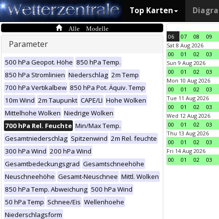
Top Karten
Diagr
Alle Modelle
06
07
08
09
Parameter
Sat 8 Aug 2026
00
01
02
03
500 hPa Geopot. Höhe
850 hPa Temp.
Sun 9 Aug 2026
00
01
02
03
850 hPa Stromlinien
Niederschlag
2m Temp
Mon 10 Aug 2026
700 hPa Vertikalbew
850 hPa Pot. Äquiv. Temp
00
01
02
03
Tue 11 Aug 2026
10m Wind
2m Taupunkt
CAPE/LI
Hohe Wolken
00
01
02
03
Mittelhohe Wolken
Niedrige Wolken
Wed 12 Aug 2026
00
01
02
03
700 hPa Rel. Feuchte
Min/Max Temp.
Thu 13 Aug 2026
Gesamtniederschlag
Spitzenwind
2m Rel. feuchte
00
01
02
03
300 hPa Wind
200 hPa Wind
Fri 14 Aug 2026
00
01
02
03
Gesamtbedeckungsgrad
Gesamtschneehöhe
Neuschneehöhe
Gesamt-Neuschnee
Mittl. Wolken
850 hPa Temp. Abweichung
500 hPa Wind
50 hPa Temp
Schnee/Eis
Wellenhoehe
Niederschlagsform