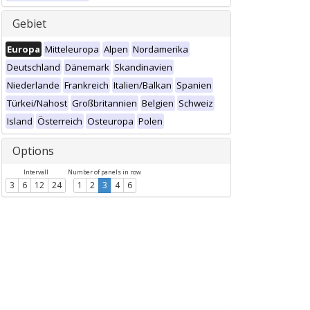
Gebiet
Europa
Mitteleuropa
Alpen
Nordamerika
Deutschland
Dänemark
Skandinavien
Niederlande
Frankreich
Italien/Balkan
Spanien
Türkei/Nahost
Großbritannien
Belgien
Schweiz
Island
Österreich
Osteuropa
Polen
Options
Intervall
Number of panels in row
3
6
12
24
1
2
3
4
6