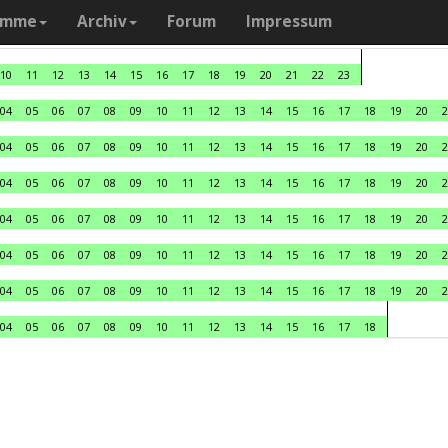
amme
Archiv
Forum
Impressum
10
11
12
13
14
15
16
17
18
19
20
21
22
23
04
05
06
07
08
09
10
11
12
13
14
15
16
17
18
19
20
2
04
05
06
07
08
09
10
11
12
13
14
15
16
17
18
19
20
2
04
05
06
07
08
09
10
11
12
13
14
15
16
17
18
19
20
2
04
05
06
07
08
09
10
11
12
13
14
15
16
17
18
19
20
2
04
05
06
07
08
09
10
11
12
13
14
15
16
17
18
19
20
2
04
05
06
07
08
09
10
11
12
13
14
15
16
17
18
19
20
2
04
05
06
07
08
09
10
11
12
13
14
15
16
17
18