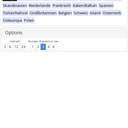
Skandinavien
Niederlande
Frankreich
Italien/Balkan
Spanien
Türkei/Nahost
Großbritannien
Belgien
Schweiz
Island
Österreich
Osteuropa
Polen
Options
Intervall
Number of panels in row
3
6
12
24
1
2
3
4
6