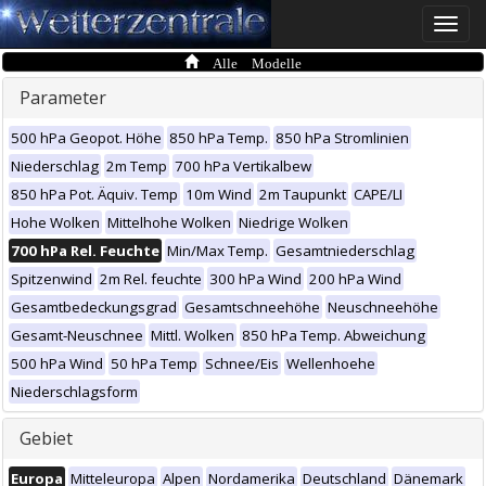
Toggle
naviga
Alle Modelle
Parameter
500 hPa Geopot. Höhe
850 hPa Temp.
850 hPa Stromlinien
Niederschlag
2m Temp
700 hPa Vertikalbew
850 hPa Pot. Äquiv. Temp
10m Wind
2m Taupunkt
CAPE/LI
Hohe Wolken
Mittelhohe Wolken
Niedrige Wolken
700 hPa Rel. Feuchte
Min/Max Temp.
Gesamtniederschlag
Spitzenwind
2m Rel. feuchte
300 hPa Wind
200 hPa Wind
Gesamtbedeckungsgrad
Gesamtschneehöhe
Neuschneehöhe
Gesamt-Neuschnee
Mittl. Wolken
850 hPa Temp. Abweichung
500 hPa Wind
50 hPa Temp
Schnee/Eis
Wellenhoehe
Niederschlagsform
Gebiet
Europa
Mitteleuropa
Alpen
Nordamerika
Deutschland
Dänemark