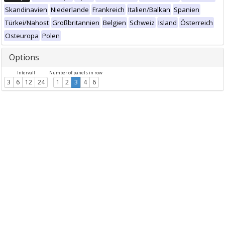
Skandinavien
Niederlande
Frankreich
Italien/Balkan
Spanien
Türkei/Nahost
Großbritannien
Belgien
Schweiz
Island
Österreich
Osteuropa
Polen
Options
Intervall
Number of panels in row
3
6
12
24
1
2
3
4
6