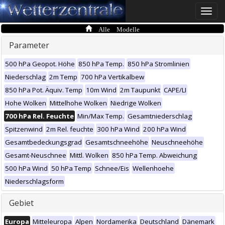
Toggle
naviga
Alle Modelle
Parameter
500 hPa Geopot. Höhe
850 hPa Temp.
850 hPa Stromlinien
Niederschlag
2m Temp
700 hPa Vertikalbew
850 hPa Pot. Äquiv. Temp
10m Wind
2m Taupunkt
CAPE/LI
Hohe Wolken
Mittelhohe Wolken
Niedrige Wolken
700 hPa Rel. Feuchte
Min/Max Temp.
Gesamtniederschlag
Spitzenwind
2m Rel. feuchte
300 hPa Wind
200 hPa Wind
Gesamtbedeckungsgrad
Gesamtschneehöhe
Neuschneehöhe
Gesamt-Neuschnee
Mittl. Wolken
850 hPa Temp. Abweichung
500 hPa Wind
50 hPa Temp
Schnee/Eis
Wellenhoehe
Niederschlagsform
Gebiet
Europa
Mitteleuropa
Alpen
Nordamerika
Deutschland
Dänemark