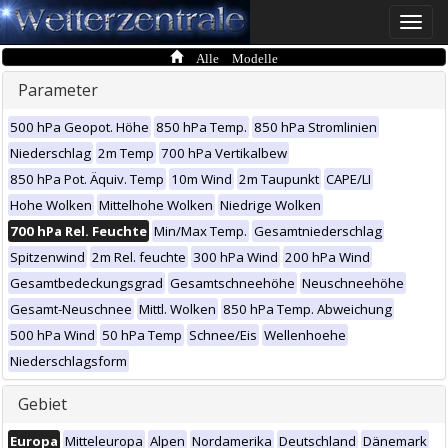
Toggle
naviga
Alle Modelle
Parameter
500 hPa Geopot. Höhe
850 hPa Temp.
850 hPa Stromlinien
Niederschlag
2m Temp
700 hPa Vertikalbew
850 hPa Pot. Äquiv. Temp
10m Wind
2m Taupunkt
CAPE/LI
Hohe Wolken
Mittelhohe Wolken
Niedrige Wolken
700 hPa Rel. Feuchte
Min/Max Temp.
Gesamtniederschlag
Spitzenwind
2m Rel. feuchte
300 hPa Wind
200 hPa Wind
Gesamtbedeckungsgrad
Gesamtschneehöhe
Neuschneehöhe
Gesamt-Neuschnee
Mittl. Wolken
850 hPa Temp. Abweichung
500 hPa Wind
50 hPa Temp
Schnee/Eis
Wellenhoehe
Niederschlagsform
Gebiet
Europa
Mitteleuropa
Alpen
Nordamerika
Deutschland
Dänemark