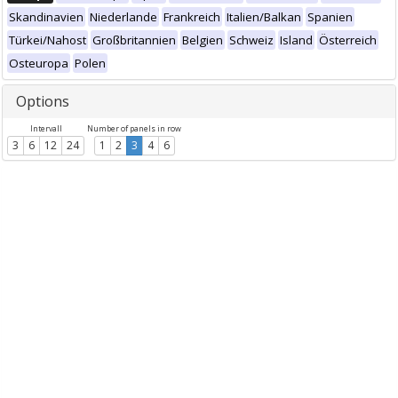
Skandinavien
Niederlande
Frankreich
Italien/Balkan
Spanien
Türkei/Nahost
Großbritannien
Belgien
Schweiz
Island
Österreich
Osteuropa
Polen
Options
Intervall
Number of panels in row
3
6
12
24
1
2
3
4
6