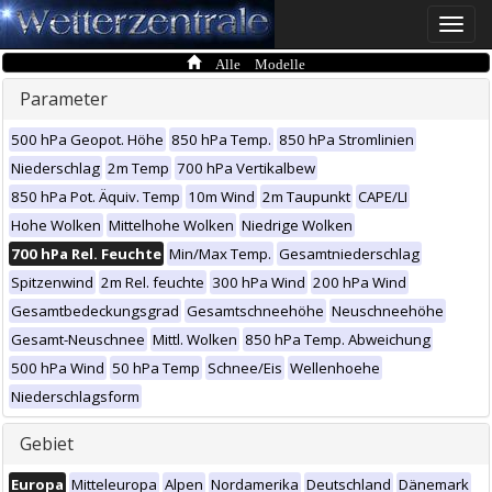
Toggle
naviga
Alle Modelle
Parameter
500 hPa Geopot. Höhe
850 hPa Temp.
850 hPa Stromlinien
Niederschlag
2m Temp
700 hPa Vertikalbew
850 hPa Pot. Äquiv. Temp
10m Wind
2m Taupunkt
CAPE/LI
Hohe Wolken
Mittelhohe Wolken
Niedrige Wolken
700 hPa Rel. Feuchte
Min/Max Temp.
Gesamtniederschlag
Spitzenwind
2m Rel. feuchte
300 hPa Wind
200 hPa Wind
Gesamtbedeckungsgrad
Gesamtschneehöhe
Neuschneehöhe
Gesamt-Neuschnee
Mittl. Wolken
850 hPa Temp. Abweichung
500 hPa Wind
50 hPa Temp
Schnee/Eis
Wellenhoehe
Niederschlagsform
Gebiet
Europa
Mitteleuropa
Alpen
Nordamerika
Deutschland
Dänemark