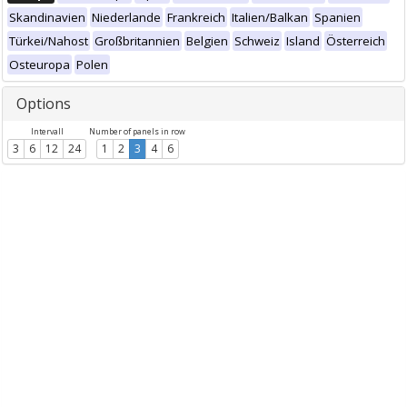
Skandinavien
Niederlande
Frankreich
Italien/Balkan
Spanien
Türkei/Nahost
Großbritannien
Belgien
Schweiz
Island
Österreich
Osteuropa
Polen
Options
Intervall
Number of panels in row
3
6
12
24
1
2
3
4
6