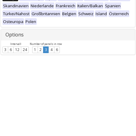
Skandinavien
Niederlande
Frankreich
Italien/Balkan
Spanien
Türkei/Nahost
Großbritannien
Belgien
Schweiz
Island
Österreich
Osteuropa
Polen
Options
Intervall
Number of panels in row
3
6
12
24
1
2
3
4
6