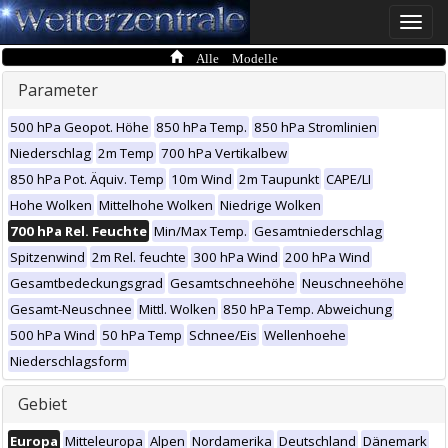
Toggle
naviga
Alle Modelle
Parameter
500 hPa Geopot. Höhe
850 hPa Temp.
850 hPa Stromlinien
Niederschlag
2m Temp
700 hPa Vertikalbew
850 hPa Pot. Äquiv. Temp
10m Wind
2m Taupunkt
CAPE/LI
Hohe Wolken
Mittelhohe Wolken
Niedrige Wolken
700 hPa Rel. Feuchte
Min/Max Temp.
Gesamtniederschlag
Spitzenwind
2m Rel. feuchte
300 hPa Wind
200 hPa Wind
Gesamtbedeckungsgrad
Gesamtschneehöhe
Neuschneehöhe
Gesamt-Neuschnee
Mittl. Wolken
850 hPa Temp. Abweichung
500 hPa Wind
50 hPa Temp
Schnee/Eis
Wellenhoehe
Niederschlagsform
Gebiet
Europa
Mitteleuropa
Alpen
Nordamerika
Deutschland
Dänemark