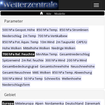
Toggle
naviga
Alle Modelle
Parameter
500 hPa Geopot. Höhe
850 hPa Temp.
850 hPa Stromlinien
Niederschlag
2m Temp
700 hPa Vertikalbew
850 hPa Pot. Äquiv. Temp
10m Wind
2m Taupunkt
CAPE/LI
Hohe Wolken
Mittelhohe Wolken
Niedrige Wolken
700 hPa Rel. Feuchte
Min/Max Temp.
Gesamtniederschlag
Spitzenwind
2m Rel. feuchte
300 hPa Wind
200 hPa Wind
Gesamtbedeckungsgrad
Gesamtschneehöhe
Neuschneehöhe
Gesamt-Neuschnee
Mittl. Wolken
850 hPa Temp. Abweichung
500 hPa Wind
50 hPa Temp
Schnee/Eis
Wellenhoehe
Niederschlagsform
Gebiet
Europa
Mitteleuropa
Alpen
Nordamerika
Deutschland
Dänemark