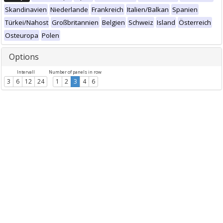
Skandinavien
Niederlande
Frankreich
Italien/Balkan
Spanien
Türkei/Nahost
Großbritannien
Belgien
Schweiz
Island
Österreich
Osteuropa
Polen
Options
Intervall
Number of panels in row
3
6
12
24
1
2
3
4
6