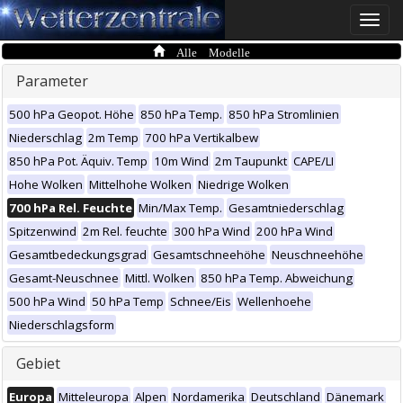
Toggle
naviga
Alle Modelle
Parameter
500 hPa Geopot. Höhe
850 hPa Temp.
850 hPa Stromlinien
Niederschlag
2m Temp
700 hPa Vertikalbew
850 hPa Pot. Äquiv. Temp
10m Wind
2m Taupunkt
CAPE/LI
Hohe Wolken
Mittelhohe Wolken
Niedrige Wolken
700 hPa Rel. Feuchte
Min/Max Temp.
Gesamtniederschlag
Spitzenwind
2m Rel. feuchte
300 hPa Wind
200 hPa Wind
Gesamtbedeckungsgrad
Gesamtschneehöhe
Neuschneehöhe
Gesamt-Neuschnee
Mittl. Wolken
850 hPa Temp. Abweichung
500 hPa Wind
50 hPa Temp
Schnee/Eis
Wellenhoehe
Niederschlagsform
Gebiet
Europa
Mitteleuropa
Alpen
Nordamerika
Deutschland
Dänemark