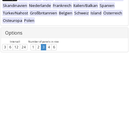
Skandinavien
Niederlande
Frankreich
Italien/Balkan
Spanien
Türkei/Nahost
Großbritannien
Belgien
Schweiz
Island
Österreich
Osteuropa
Polen
Options
Intervall
Number of panels in row
3
6
12
24
1
2
3
4
6