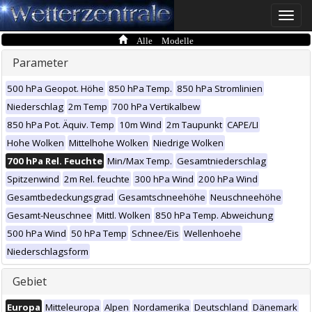
Toggle
naviga
Alle Modelle
Parameter
500 hPa Geopot. Höhe
850 hPa Temp.
850 hPa Stromlinien
Niederschlag
2m Temp
700 hPa Vertikalbew
850 hPa Pot. Äquiv. Temp
10m Wind
2m Taupunkt
CAPE/LI
Hohe Wolken
Mittelhohe Wolken
Niedrige Wolken
700 hPa Rel. Feuchte
Min/Max Temp.
Gesamtniederschlag
Spitzenwind
2m Rel. feuchte
300 hPa Wind
200 hPa Wind
Gesamtbedeckungsgrad
Gesamtschneehöhe
Neuschneehöhe
Gesamt-Neuschnee
Mittl. Wolken
850 hPa Temp. Abweichung
500 hPa Wind
50 hPa Temp
Schnee/Eis
Wellenhoehe
Niederschlagsform
Gebiet
Europa
Mitteleuropa
Alpen
Nordamerika
Deutschland
Dänemark