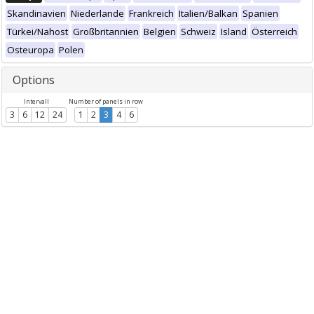
Skandinavien
Niederlande
Frankreich
Italien/Balkan
Spanien
Türkei/Nahost
Großbritannien
Belgien
Schweiz
Island
Österreich
Osteuropa
Polen
Options
Intervall
Number of panels in row
3
6
12
24
1
2
3
4
6