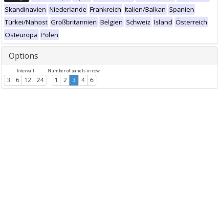
Skandinavien
Niederlande
Frankreich
Italien/Balkan
Spanien
Türkei/Nahost
Großbritannien
Belgien
Schweiz
Island
Österreich
Osteuropa
Polen
Options
Intervall
Number of panels in row
3
6
12
24
1
2
3
4
6