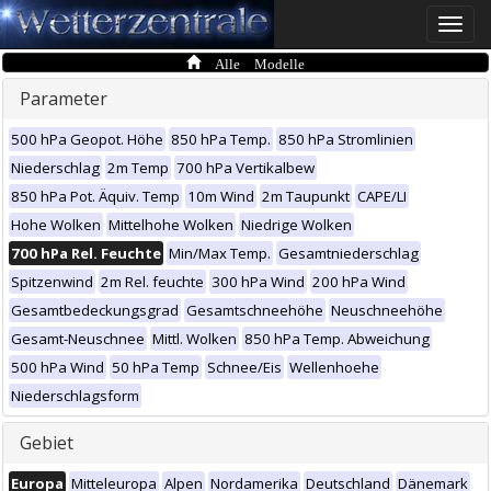
Toggle
naviga
Alle Modelle
Parameter
500 hPa Geopot. Höhe
850 hPa Temp.
850 hPa Stromlinien
Niederschlag
2m Temp
700 hPa Vertikalbew
850 hPa Pot. Äquiv. Temp
10m Wind
2m Taupunkt
CAPE/LI
Hohe Wolken
Mittelhohe Wolken
Niedrige Wolken
700 hPa Rel. Feuchte
Min/Max Temp.
Gesamtniederschlag
Spitzenwind
2m Rel. feuchte
300 hPa Wind
200 hPa Wind
Gesamtbedeckungsgrad
Gesamtschneehöhe
Neuschneehöhe
Gesamt-Neuschnee
Mittl. Wolken
850 hPa Temp. Abweichung
500 hPa Wind
50 hPa Temp
Schnee/Eis
Wellenhoehe
Niederschlagsform
Gebiet
Europa
Mitteleuropa
Alpen
Nordamerika
Deutschland
Dänemark