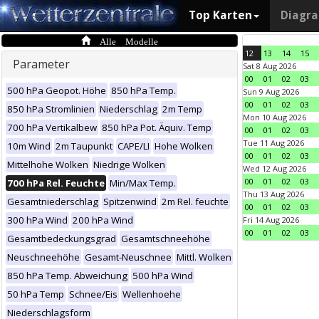
Top Karten
Diagr
Alle Modelle
12
13
14
15
Parameter
Sat 8 Aug 2026
00
01
02
03
500 hPa Geopot. Höhe
850 hPa Temp.
Sun 9 Aug 2026
00
01
02
03
850 hPa Stromlinien
Niederschlag
2m Temp
Mon 10 Aug 2026
700 hPa Vertikalbew
850 hPa Pot. Äquiv. Temp
00
01
02
03
Tue 11 Aug 2026
10m Wind
2m Taupunkt
CAPE/LI
Hohe Wolken
00
01
02
03
Mittelhohe Wolken
Niedrige Wolken
Wed 12 Aug 2026
00
01
02
03
700 hPa Rel. Feuchte
Min/Max Temp.
Thu 13 Aug 2026
Gesamtniederschlag
Spitzenwind
2m Rel. feuchte
00
01
02
03
300 hPa Wind
200 hPa Wind
Fri 14 Aug 2026
00
01
02
03
Gesamtbedeckungsgrad
Gesamtschneehöhe
Neuschneehöhe
Gesamt-Neuschnee
Mittl. Wolken
850 hPa Temp. Abweichung
500 hPa Wind
50 hPa Temp
Schnee/Eis
Wellenhoehe
Niederschlagsform