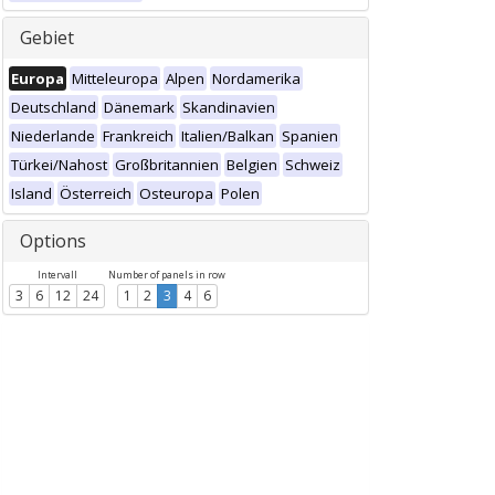
Gebiet
Europa
Mitteleuropa
Alpen
Nordamerika
Deutschland
Dänemark
Skandinavien
Niederlande
Frankreich
Italien/Balkan
Spanien
Türkei/Nahost
Großbritannien
Belgien
Schweiz
Island
Österreich
Osteuropa
Polen
Options
Intervall
Number of panels in row
3
6
12
24
1
2
3
4
6