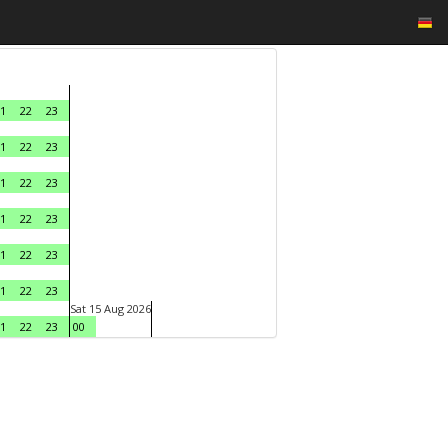
1
22
23
1
22
23
1
22
23
1
22
23
1
22
23
1
22
23
Sat 15 Aug 2026
1
22
23
00