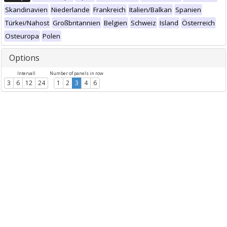
Skandinavien
Niederlande
Frankreich
Italien/Balkan
Spanien
Türkei/Nahost
Großbritannien
Belgien
Schweiz
Island
Österreich
Osteuropa
Polen
Options
Intervall
Number of panels in row
3
6
12
24
1
2
3
4
6