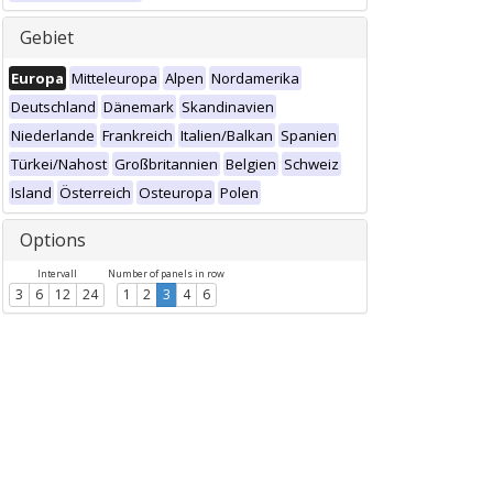
Gebiet
Europa
Mitteleuropa
Alpen
Nordamerika
Deutschland
Dänemark
Skandinavien
Niederlande
Frankreich
Italien/Balkan
Spanien
Türkei/Nahost
Großbritannien
Belgien
Schweiz
Island
Österreich
Osteuropa
Polen
Options
Intervall
Number of panels in row
3
6
12
24
1
2
3
4
6