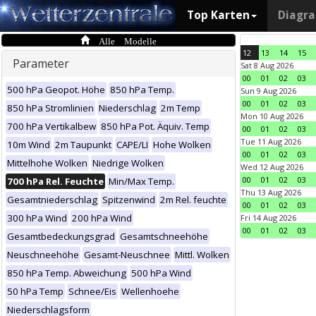
Top Karten
Diagr
Alle Modelle
12
13
14
15
Parameter
Sat 8 Aug 2026
00
01
02
03
500 hPa Geopot. Höhe
850 hPa Temp.
Sun 9 Aug 2026
00
01
02
03
850 hPa Stromlinien
Niederschlag
2m Temp
Mon 10 Aug 2026
700 hPa Vertikalbew
850 hPa Pot. Äquiv. Temp
00
01
02
03
Tue 11 Aug 2026
10m Wind
2m Taupunkt
CAPE/LI
Hohe Wolken
00
01
02
03
Mittelhohe Wolken
Niedrige Wolken
Wed 12 Aug 2026
00
01
02
03
700 hPa Rel. Feuchte
Min/Max Temp.
Thu 13 Aug 2026
Gesamtniederschlag
Spitzenwind
2m Rel. feuchte
00
01
02
03
300 hPa Wind
200 hPa Wind
Fri 14 Aug 2026
00
01
02
03
Gesamtbedeckungsgrad
Gesamtschneehöhe
Neuschneehöhe
Gesamt-Neuschnee
Mittl. Wolken
850 hPa Temp. Abweichung
500 hPa Wind
50 hPa Temp
Schnee/Eis
Wellenhoehe
Niederschlagsform