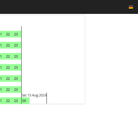
1
22
23
1
22
23
1
22
23
1
22
23
1
22
23
1
22
23
Sat 15 Aug 2026
1
22
23
00