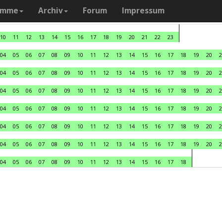
amme
Archiv
Forum
Impressum
10
11
12
13
14
15
16
17
18
19
20
21
22
23
04
05
06
07
08
09
10
11
12
13
14
15
16
17
18
19
20
2
04
05
06
07
08
09
10
11
12
13
14
15
16
17
18
19
20
2
04
05
06
07
08
09
10
11
12
13
14
15
16
17
18
19
20
2
04
05
06
07
08
09
10
11
12
13
14
15
16
17
18
19
20
2
04
05
06
07
08
09
10
11
12
13
14
15
16
17
18
19
20
2
04
05
06
07
08
09
10
11
12
13
14
15
16
17
18
19
20
2
04
05
06
07
08
09
10
11
12
13
14
15
16
17
18