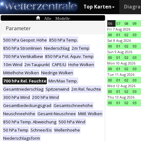
Top Karten
Diagr
Alle Modelle
06
07
08
09
Parameter
Fri 7 Aug 2026
00
01
02
03
500 hPa Geopot. Höhe
850 hPa Temp.
Sat 8 Aug 2026
00
01
02
03
850 hPa Stromlinien
Niederschlag
2m Temp
Sun 9 Aug 2026
700 hPa Vertikalbew
850 hPa Pot. Äquiv. Temp
00
01
02
03
Mon 10 Aug 2026
10m Wind
2m Taupunkt
CAPE/LI
Hohe Wolken
00
01
02
03
Mittelhohe Wolken
Niedrige Wolken
Tue 11 Aug 2026
00
01
02
03
700 hPa Rel. Feuchte
Min/Max Temp.
Wed 12 Aug 2026
Gesamtniederschlag
Spitzenwind
2m Rel. feuchte
00
01
02
03
300 hPa Wind
200 hPa Wind
Thu 13 Aug 2026
00
01
02
03
Gesamtbedeckungsgrad
Gesamtschneehöhe
Neuschneehöhe
Gesamt-Neuschnee
Mittl. Wolken
850 hPa Temp. Abweichung
500 hPa Wind
50 hPa Temp
Schnee/Eis
Wellenhoehe
Niederschlagsform