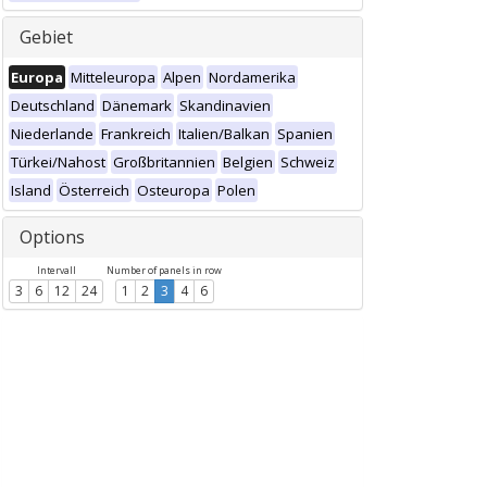
Gebiet
Europa
Mitteleuropa
Alpen
Nordamerika
Deutschland
Dänemark
Skandinavien
Niederlande
Frankreich
Italien/Balkan
Spanien
Türkei/Nahost
Großbritannien
Belgien
Schweiz
Island
Österreich
Osteuropa
Polen
Options
Intervall
Number of panels in row
3
6
12
24
1
2
3
4
6