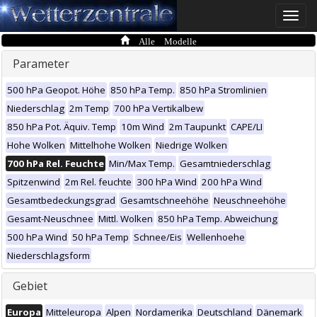
Toggle
naviga
Alle Modelle
Parameter
500 hPa Geopot. Höhe
850 hPa Temp.
850 hPa Stromlinien
Niederschlag
2m Temp
700 hPa Vertikalbew
850 hPa Pot. Äquiv. Temp
10m Wind
2m Taupunkt
CAPE/LI
Hohe Wolken
Mittelhohe Wolken
Niedrige Wolken
700 hPa Rel. Feuchte
Min/Max Temp.
Gesamtniederschlag
Spitzenwind
2m Rel. feuchte
300 hPa Wind
200 hPa Wind
Gesamtbedeckungsgrad
Gesamtschneehöhe
Neuschneehöhe
Gesamt-Neuschnee
Mittl. Wolken
850 hPa Temp. Abweichung
500 hPa Wind
50 hPa Temp
Schnee/Eis
Wellenhoehe
Niederschlagsform
Gebiet
Europa
Mitteleuropa
Alpen
Nordamerika
Deutschland
Dänemark