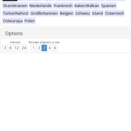
Skandinavien
Niederlande
Frankreich
Italien/Balkan
Spanien
Türkei/Nahost
Großbritannien
Belgien
Schweiz
Island
Österreich
Osteuropa
Polen
Options
Intervall
Number of panels in row
3
6
12
24
1
2
3
4
6