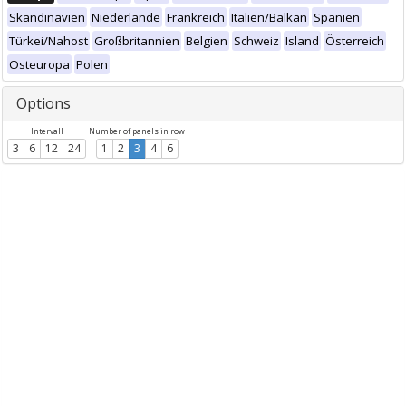
Skandinavien
Niederlande
Frankreich
Italien/Balkan
Spanien
Türkei/Nahost
Großbritannien
Belgien
Schweiz
Island
Österreich
Osteuropa
Polen
Options
Intervall
Number of panels in row
3
6
12
24
1
2
3
4
6