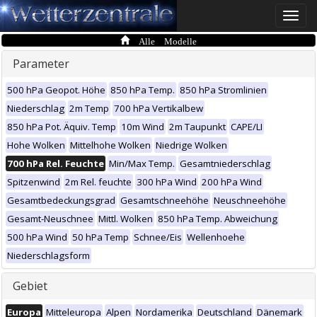
Toggle
naviga
Alle Modelle
Parameter
500 hPa Geopot. Höhe
850 hPa Temp.
850 hPa Stromlinien
Niederschlag
2m Temp
700 hPa Vertikalbew
850 hPa Pot. Äquiv. Temp
10m Wind
2m Taupunkt
CAPE/LI
Hohe Wolken
Mittelhohe Wolken
Niedrige Wolken
700 hPa Rel. Feuchte
Min/Max Temp.
Gesamtniederschlag
Spitzenwind
2m Rel. feuchte
300 hPa Wind
200 hPa Wind
Gesamtbedeckungsgrad
Gesamtschneehöhe
Neuschneehöhe
Gesamt-Neuschnee
Mittl. Wolken
850 hPa Temp. Abweichung
500 hPa Wind
50 hPa Temp
Schnee/Eis
Wellenhoehe
Niederschlagsform
Gebiet
Europa
Mitteleuropa
Alpen
Nordamerika
Deutschland
Dänemark