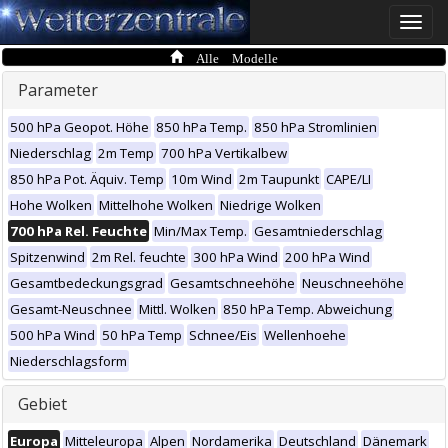
Toggle
naviga
Alle Modelle
Parameter
500 hPa Geopot. Höhe
850 hPa Temp.
850 hPa Stromlinien
Niederschlag
2m Temp
700 hPa Vertikalbew
850 hPa Pot. Äquiv. Temp
10m Wind
2m Taupunkt
CAPE/LI
Hohe Wolken
Mittelhohe Wolken
Niedrige Wolken
700 hPa Rel. Feuchte
Min/Max Temp.
Gesamtniederschlag
Spitzenwind
2m Rel. feuchte
300 hPa Wind
200 hPa Wind
Gesamtbedeckungsgrad
Gesamtschneehöhe
Neuschneehöhe
Gesamt-Neuschnee
Mittl. Wolken
850 hPa Temp. Abweichung
500 hPa Wind
50 hPa Temp
Schnee/Eis
Wellenhoehe
Niederschlagsform
Gebiet
Europa
Mitteleuropa
Alpen
Nordamerika
Deutschland
Dänemark