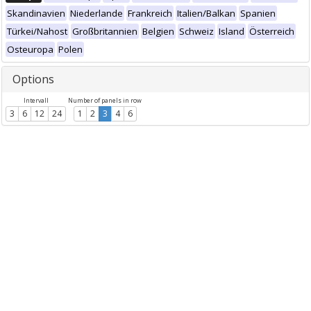
Skandinavien
Niederlande
Frankreich
Italien/Balkan
Spanien
Türkei/Nahost
Großbritannien
Belgien
Schweiz
Island
Österreich
Osteuropa
Polen
Options
Intervall
Number of panels in row
3
6
12
24
1
2
3
4
6