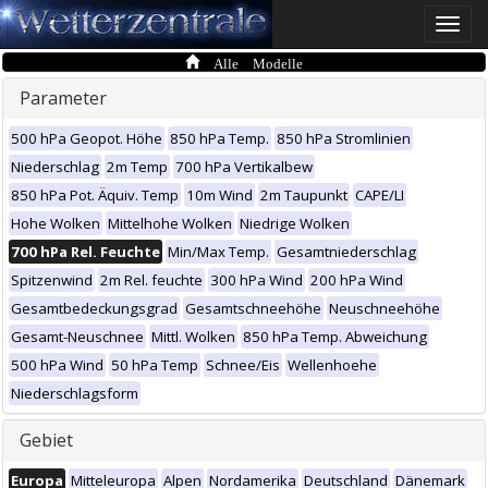
Toggle
naviga
Alle Modelle
Parameter
500 hPa Geopot. Höhe
850 hPa Temp.
850 hPa Stromlinien
Niederschlag
2m Temp
700 hPa Vertikalbew
850 hPa Pot. Äquiv. Temp
10m Wind
2m Taupunkt
CAPE/LI
Hohe Wolken
Mittelhohe Wolken
Niedrige Wolken
700 hPa Rel. Feuchte
Min/Max Temp.
Gesamtniederschlag
Spitzenwind
2m Rel. feuchte
300 hPa Wind
200 hPa Wind
Gesamtbedeckungsgrad
Gesamtschneehöhe
Neuschneehöhe
Gesamt-Neuschnee
Mittl. Wolken
850 hPa Temp. Abweichung
500 hPa Wind
50 hPa Temp
Schnee/Eis
Wellenhoehe
Niederschlagsform
Gebiet
Europa
Mitteleuropa
Alpen
Nordamerika
Deutschland
Dänemark