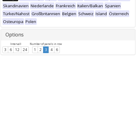
Skandinavien
Niederlande
Frankreich
Italien/Balkan
Spanien
Türkei/Nahost
Großbritannien
Belgien
Schweiz
Island
Österreich
Osteuropa
Polen
Options
Intervall
Number of panels in row
3
6
12
24
1
2
3
4
6