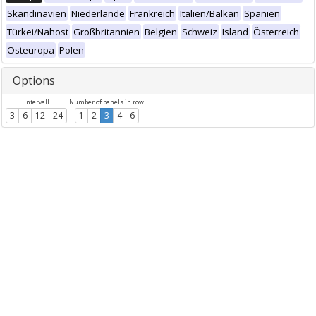
Skandinavien
Niederlande
Frankreich
Italien/Balkan
Spanien
Türkei/Nahost
Großbritannien
Belgien
Schweiz
Island
Österreich
Osteuropa
Polen
Options
Intervall
Number of panels in row
3
6
12
24
1
2
3
4
6