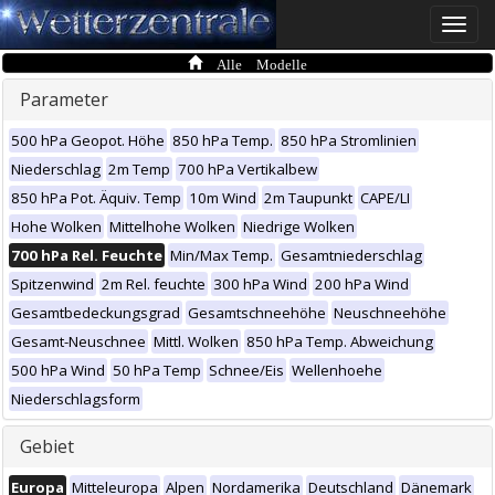
Toggle
naviga
Alle Modelle
Parameter
500 hPa Geopot. Höhe
850 hPa Temp.
850 hPa Stromlinien
Niederschlag
2m Temp
700 hPa Vertikalbew
850 hPa Pot. Äquiv. Temp
10m Wind
2m Taupunkt
CAPE/LI
Hohe Wolken
Mittelhohe Wolken
Niedrige Wolken
700 hPa Rel. Feuchte
Min/Max Temp.
Gesamtniederschlag
Spitzenwind
2m Rel. feuchte
300 hPa Wind
200 hPa Wind
Gesamtbedeckungsgrad
Gesamtschneehöhe
Neuschneehöhe
Gesamt-Neuschnee
Mittl. Wolken
850 hPa Temp. Abweichung
500 hPa Wind
50 hPa Temp
Schnee/Eis
Wellenhoehe
Niederschlagsform
Gebiet
Europa
Mitteleuropa
Alpen
Nordamerika
Deutschland
Dänemark