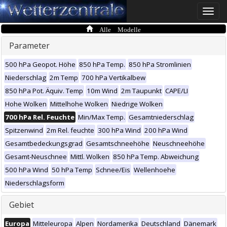
Toggle
naviga
Alle Modelle
Parameter
500 hPa Geopot. Höhe
850 hPa Temp.
850 hPa Stromlinien
Niederschlag
2m Temp
700 hPa Vertikalbew
850 hPa Pot. Äquiv. Temp
10m Wind
2m Taupunkt
CAPE/LI
Hohe Wolken
Mittelhohe Wolken
Niedrige Wolken
700 hPa Rel. Feuchte
Min/Max Temp.
Gesamtniederschlag
Spitzenwind
2m Rel. feuchte
300 hPa Wind
200 hPa Wind
Gesamtbedeckungsgrad
Gesamtschneehöhe
Neuschneehöhe
Gesamt-Neuschnee
Mittl. Wolken
850 hPa Temp. Abweichung
500 hPa Wind
50 hPa Temp
Schnee/Eis
Wellenhoehe
Niederschlagsform
Gebiet
Europa
Mitteleuropa
Alpen
Nordamerika
Deutschland
Dänemark