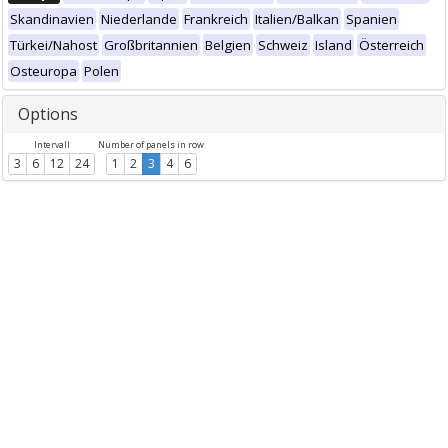
Skandinavien
Niederlande
Frankreich
Italien/Balkan
Spanien
Türkei/Nahost
Großbritannien
Belgien
Schweiz
Island
Österreich
Osteuropa
Polen
Options
Intervall
Number of panels in row
3
6
12
24
1
2
3
4
6