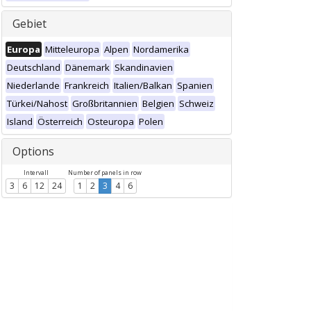
Gebiet
Europa
Mitteleuropa
Alpen
Nordamerika
Deutschland
Dänemark
Skandinavien
Niederlande
Frankreich
Italien/Balkan
Spanien
Türkei/Nahost
Großbritannien
Belgien
Schweiz
Island
Österreich
Osteuropa
Polen
Options
Intervall
Number of panels in row
3
6
12
24
1
2
3
4
6