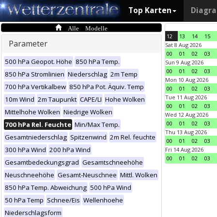
Top Karten
Diagr
Alle Modelle
12
13
14
15
Parameter
Sat 8 Aug 2026
00
01
02
03
500 hPa Geopot. Höhe
850 hPa Temp.
Sun 9 Aug 2026
00
01
02
03
850 hPa Stromlinien
Niederschlag
2m Temp
Mon 10 Aug 2026
700 hPa Vertikalbew
850 hPa Pot. Äquiv. Temp
00
01
02
03
Tue 11 Aug 2026
10m Wind
2m Taupunkt
CAPE/LI
Hohe Wolken
00
01
02
03
Mittelhohe Wolken
Niedrige Wolken
Wed 12 Aug 2026
00
01
02
03
700 hPa Rel. Feuchte
Min/Max Temp.
Thu 13 Aug 2026
Gesamtniederschlag
Spitzenwind
2m Rel. feuchte
00
01
02
03
300 hPa Wind
200 hPa Wind
Fri 14 Aug 2026
00
01
02
03
Gesamtbedeckungsgrad
Gesamtschneehöhe
Neuschneehöhe
Gesamt-Neuschnee
Mittl. Wolken
850 hPa Temp. Abweichung
500 hPa Wind
50 hPa Temp
Schnee/Eis
Wellenhoehe
Niederschlagsform