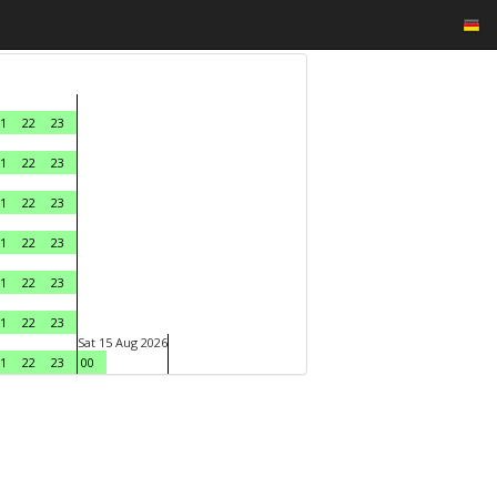
1
22
23
1
22
23
1
22
23
1
22
23
1
22
23
1
22
23
Sat 15 Aug 2026
1
22
23
00