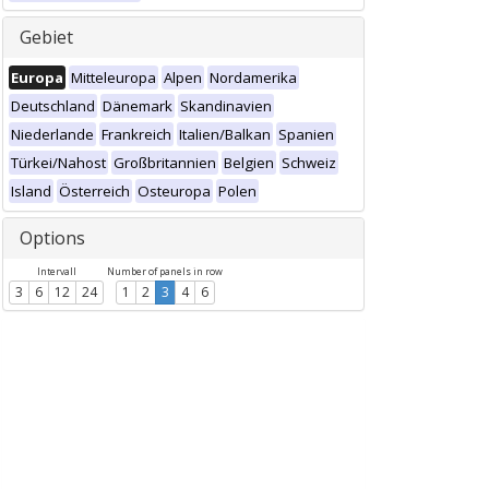
Gebiet
Europa
Mitteleuropa
Alpen
Nordamerika
Deutschland
Dänemark
Skandinavien
Niederlande
Frankreich
Italien/Balkan
Spanien
Türkei/Nahost
Großbritannien
Belgien
Schweiz
Island
Österreich
Osteuropa
Polen
Options
Intervall
Number of panels in row
3
6
12
24
1
2
3
4
6