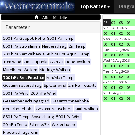
Top Karten
Diagr
Alle Modelle
06
07
08
09
Parameter
Sun 9 Aug 2026
00
01
02
03
500 hPa Geopot. Höhe
850 hPa Temp.
Mon 10 Aug 2026
00
01
02
03
850 hPa Stromlinien
Niederschlag
2m Temp
Tue 11 Aug 2026
700 hPa Vertikalbew
850 hPa Pot. Äquiv. Temp
00
01
02
03
Wed 12 Aug 2026
10m Wind
2m Taupunkt
CAPE/LI
Hohe Wolken
00
01
02
03
Mittelhohe Wolken
Niedrige Wolken
Thu 13 Aug 2026
00
01
02
03
700 hPa Rel. Feuchte
Min/Max Temp.
Fri 14 Aug 2026
Gesamtniederschlag
Spitzenwind
2m Rel. feuchte
00
01
02
03
300 hPa Wind
200 hPa Wind
Sat 15 Aug 2026
00
01
02
03
Gesamtbedeckungsgrad
Gesamtschneehöhe
Neuschneehöhe
Gesamt-Neuschnee
Mittl. Wolken
850 hPa Temp. Abweichung
500 hPa Wind
50 hPa Temp
Schnee/Eis
Wellenhoehe
Niederschlagsform