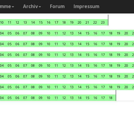
amme
Archiv
Forum
Impressum
10
11
12
13
14
15
16
17
18
19
20
21
22
23
04
05
06
07
08
09
10
11
12
13
14
15
16
17
18
19
20
2
04
05
06
07
08
09
10
11
12
13
14
15
16
17
18
19
20
2
04
05
06
07
08
09
10
11
12
13
14
15
16
17
18
19
20
2
04
05
06
07
08
09
10
11
12
13
14
15
16
17
18
19
20
2
04
05
06
07
08
09
10
11
12
13
14
15
16
17
18
19
20
2
04
05
06
07
08
09
10
11
12
13
14
15
16
17
18
19
20
2
04
05
06
07
08
09
10
11
12
13
14
15
16
17
18