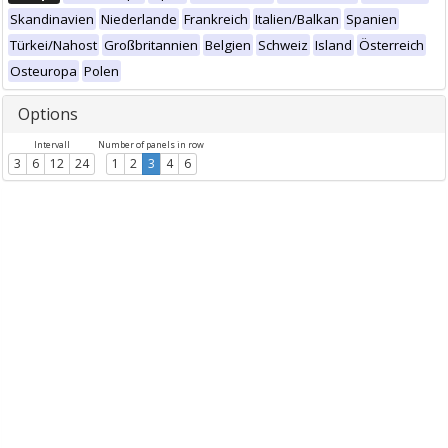
Skandinavien
Niederlande
Frankreich
Italien/Balkan
Spanien
Türkei/Nahost
Großbritannien
Belgien
Schweiz
Island
Österreich
Osteuropa
Polen
Options
Intervall
Number of panels in row
3
6
12
24
1
2
3
4
6