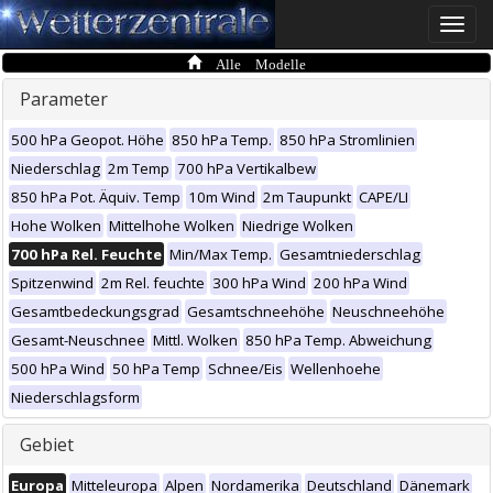
Toggle
naviga
Alle Modelle
Parameter
500 hPa Geopot. Höhe
850 hPa Temp.
850 hPa Stromlinien
Niederschlag
2m Temp
700 hPa Vertikalbew
850 hPa Pot. Äquiv. Temp
10m Wind
2m Taupunkt
CAPE/LI
Hohe Wolken
Mittelhohe Wolken
Niedrige Wolken
700 hPa Rel. Feuchte
Min/Max Temp.
Gesamtniederschlag
Spitzenwind
2m Rel. feuchte
300 hPa Wind
200 hPa Wind
Gesamtbedeckungsgrad
Gesamtschneehöhe
Neuschneehöhe
Gesamt-Neuschnee
Mittl. Wolken
850 hPa Temp. Abweichung
500 hPa Wind
50 hPa Temp
Schnee/Eis
Wellenhoehe
Niederschlagsform
Gebiet
Europa
Mitteleuropa
Alpen
Nordamerika
Deutschland
Dänemark