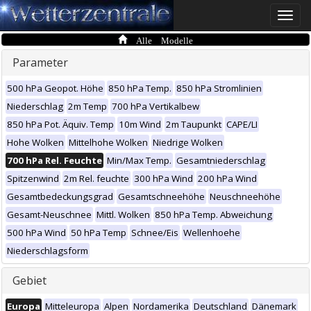
Toggle
naviga
Alle Modelle
Parameter
500 hPa Geopot. Höhe
850 hPa Temp.
850 hPa Stromlinien
Niederschlag
2m Temp
700 hPa Vertikalbew
850 hPa Pot. Äquiv. Temp
10m Wind
2m Taupunkt
CAPE/LI
Hohe Wolken
Mittelhohe Wolken
Niedrige Wolken
700 hPa Rel. Feuchte
Min/Max Temp.
Gesamtniederschlag
Spitzenwind
2m Rel. feuchte
300 hPa Wind
200 hPa Wind
Gesamtbedeckungsgrad
Gesamtschneehöhe
Neuschneehöhe
Gesamt-Neuschnee
Mittl. Wolken
850 hPa Temp. Abweichung
500 hPa Wind
50 hPa Temp
Schnee/Eis
Wellenhoehe
Niederschlagsform
Gebiet
Europa
Mitteleuropa
Alpen
Nordamerika
Deutschland
Dänemark