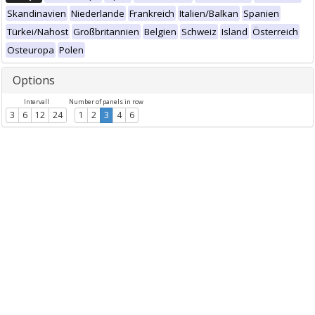
Skandinavien
Niederlande
Frankreich
Italien/Balkan
Spanien
Türkei/Nahost
Großbritannien
Belgien
Schweiz
Island
Österreich
Osteuropa
Polen
Options
Intervall
Number of panels in row
3
6
12
24
1
2
3
4
6