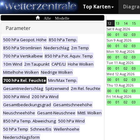
Top Karten
Diagr
Alle Modelle
12
13
14
15
Parameter
Sat 8 Aug 2026
00
01
02
03
500 hPa Geopot. Höhe
850 hPa Temp.
Sun 9 Aug 2026
00
01
02
03
850 hPa Stromlinien
Niederschlag
2m Temp
Mon 10 Aug 2026
700 hPa Vertikalbew
850 hPa Pot. Äquiv. Temp
00
01
02
03
Tue 11 Aug 2026
10m Wind
2m Taupunkt
CAPE/LI
Hohe Wolken
00
01
02
03
Mittelhohe Wolken
Niedrige Wolken
Wed 12 Aug 2026
00
01
02
03
700 hPa Rel. Feuchte
Min/Max Temp.
Thu 13 Aug 2026
Gesamtniederschlag
Spitzenwind
2m Rel. feuchte
00
01
02
03
300 hPa Wind
200 hPa Wind
Fri 14 Aug 2026
00
01
02
03
Gesamtbedeckungsgrad
Gesamtschneehöhe
Neuschneehöhe
Gesamt-Neuschnee
Mittl. Wolken
850 hPa Temp. Abweichung
500 hPa Wind
50 hPa Temp
Schnee/Eis
Wellenhoehe
Niederschlagsform