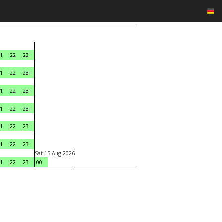
1
22
23
1
22
23
1
22
23
1
22
23
1
22
23
1
22
23
Sat 15 Aug 2026
1
22
23
00