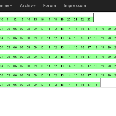
amme
Archiv
Forum
Impressum
10
11
12
13
14
15
16
17
18
19
20
21
22
23
04
05
06
07
08
09
10
11
12
13
14
15
16
17
18
19
20
2
04
05
06
07
08
09
10
11
12
13
14
15
16
17
18
19
20
2
04
05
06
07
08
09
10
11
12
13
14
15
16
17
18
19
20
2
04
05
06
07
08
09
10
11
12
13
14
15
16
17
18
19
20
2
04
05
06
07
08
09
10
11
12
13
14
15
16
17
18
19
20
2
04
05
06
07
08
09
10
11
12
13
14
15
16
17
18
19
20
2
04
05
06
07
08
09
10
11
12
13
14
15
16
17
18