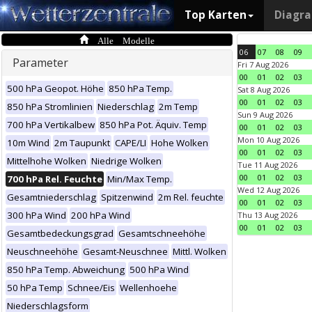
Top Karten
Diagr
Alle Modelle
06
07
08
09
Parameter
Fri 7 Aug 2026
00
01
02
03
500 hPa Geopot. Höhe
850 hPa Temp.
Sat 8 Aug 2026
00
01
02
03
850 hPa Stromlinien
Niederschlag
2m Temp
Sun 9 Aug 2026
700 hPa Vertikalbew
850 hPa Pot. Äquiv. Temp
00
01
02
03
Mon 10 Aug 2026
10m Wind
2m Taupunkt
CAPE/LI
Hohe Wolken
00
01
02
03
Mittelhohe Wolken
Niedrige Wolken
Tue 11 Aug 2026
00
01
02
03
700 hPa Rel. Feuchte
Min/Max Temp.
Wed 12 Aug 2026
Gesamtniederschlag
Spitzenwind
2m Rel. feuchte
00
01
02
03
300 hPa Wind
200 hPa Wind
Thu 13 Aug 2026
00
01
02
03
Gesamtbedeckungsgrad
Gesamtschneehöhe
Neuschneehöhe
Gesamt-Neuschnee
Mittl. Wolken
850 hPa Temp. Abweichung
500 hPa Wind
50 hPa Temp
Schnee/Eis
Wellenhoehe
Niederschlagsform