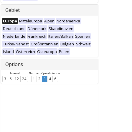
Gebiet
Europa
Mitteleuropa
Alpen
Nordamerika
Deutschland
Dänemark
Skandinavien
Niederlande
Frankreich
Italien/Balkan
Spanien
Türkei/Nahost
Großbritannien
Belgien
Schweiz
Island
Österreich
Osteuropa
Polen
Options
Intervall
Number of panels in row
3
6
12
24
1
2
3
4
6