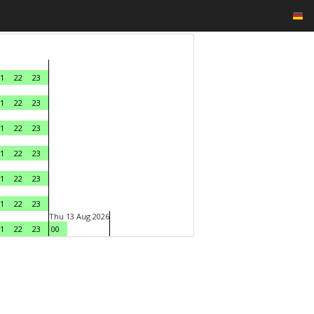
1
22
23
1
22
23
1
22
23
1
22
23
1
22
23
1
22
23
Thu 13 Aug 2026
1
22
23
00