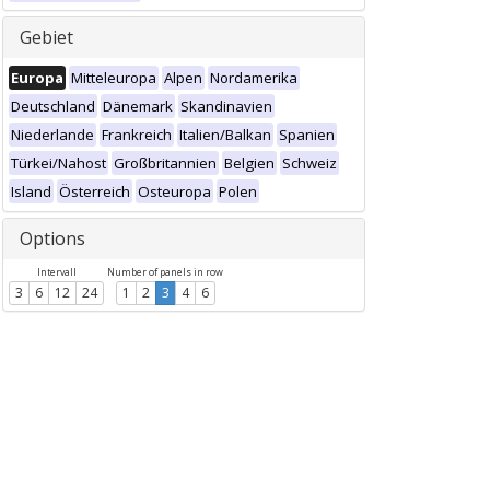
Gebiet
Europa
Mitteleuropa
Alpen
Nordamerika
Deutschland
Dänemark
Skandinavien
Niederlande
Frankreich
Italien/Balkan
Spanien
Türkei/Nahost
Großbritannien
Belgien
Schweiz
Island
Österreich
Osteuropa
Polen
Options
Intervall
Number of panels in row
3
6
12
24
1
2
3
4
6