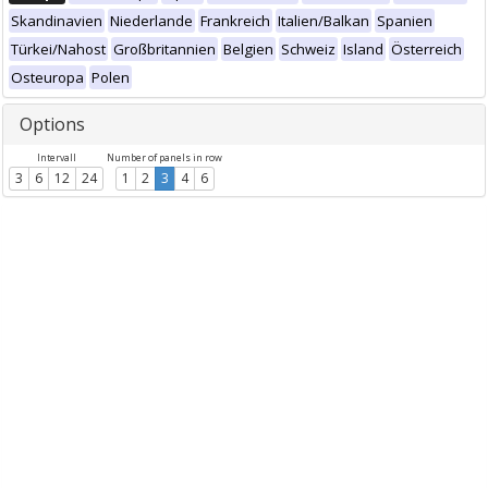
Skandinavien
Niederlande
Frankreich
Italien/Balkan
Spanien
Türkei/Nahost
Großbritannien
Belgien
Schweiz
Island
Österreich
Osteuropa
Polen
Options
Intervall
Number of panels in row
3
6
12
24
1
2
3
4
6