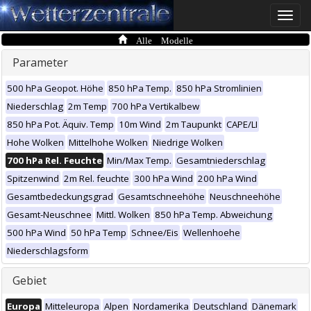
Toggle
naviga
Alle Modelle
Parameter
500 hPa Geopot. Höhe
850 hPa Temp.
850 hPa Stromlinien
Niederschlag
2m Temp
700 hPa Vertikalbew
850 hPa Pot. Äquiv. Temp
10m Wind
2m Taupunkt
CAPE/LI
Hohe Wolken
Mittelhohe Wolken
Niedrige Wolken
700 hPa Rel. Feuchte
Min/Max Temp.
Gesamtniederschlag
Spitzenwind
2m Rel. feuchte
300 hPa Wind
200 hPa Wind
Gesamtbedeckungsgrad
Gesamtschneehöhe
Neuschneehöhe
Gesamt-Neuschnee
Mittl. Wolken
850 hPa Temp. Abweichung
500 hPa Wind
50 hPa Temp
Schnee/Eis
Wellenhoehe
Niederschlagsform
Gebiet
Europa
Mitteleuropa
Alpen
Nordamerika
Deutschland
Dänemark