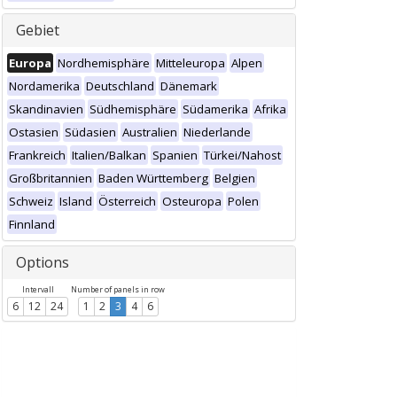
Gebiet
Europa
Nordhemisphäre
Mitteleuropa
Alpen
Nordamerika
Deutschland
Dänemark
Skandinavien
Südhemisphäre
Südamerika
Afrika
Ostasien
Südasien
Australien
Niederlande
Frankreich
Italien/Balkan
Spanien
Türkei/Nahost
Großbritannien
Baden Württemberg
Belgien
Schweiz
Island
Österreich
Osteuropa
Polen
Finnland
Options
Intervall
Number of panels in row
6
12
24
1
2
3
4
6