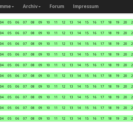
amme
Archiv
Forum
Impressum
04
05
06
07
08
09
10
11
12
13
14
15
16
17
18
19
20
2
04
05
06
07
08
09
10
11
12
13
14
15
16
17
18
19
20
2
04
05
06
07
08
09
10
11
12
13
14
15
16
17
18
19
20
2
04
05
06
07
08
09
10
11
12
13
14
15
16
17
18
19
20
2
04
05
06
07
08
09
10
11
12
13
14
15
16
17
18
19
20
2
04
05
06
07
08
09
10
11
12
13
14
15
16
17
18
19
20
2
04
05
06
07
08
09
10
11
12
13
14
15
16
17
18
19
20
2
04
05
06
07
08
09
10
11
12
13
14
15
16
17
18
19
20
2
04
05
06
07
08
09
10
11
12
13
14
15
16
17
18
19
20
2
04
05
06
07
08
09
10
11
12
13
14
15
16
17
18
19
20
2