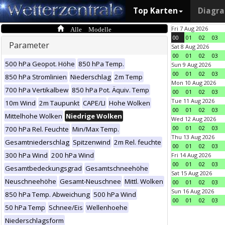
Top Karten
Diagr
Alle Modelle
Fri 7 Aug 2026
00
01
02
03
Parameter
Sat 8 Aug 2026
00
01
02
03
500 hPa Geopot. Höhe
850 hPa Temp.
Sun 9 Aug 2026
00
01
02
03
850 hPa Stromlinien
Niederschlag
2m Temp
Mon 10 Aug 2026
700 hPa Vertikalbew
850 hPa Pot. Äquiv. Temp
00
01
02
03
Tue 11 Aug 2026
10m Wind
2m Taupunkt
CAPE/LI
Hohe Wolken
00
01
02
03
Mittelhohe Wolken
Niedrige Wolken
Wed 12 Aug 2026
00
01
02
03
700 hPa Rel. Feuchte
Min/Max Temp.
Thu 13 Aug 2026
Gesamtniederschlag
Spitzenwind
2m Rel. feuchte
00
01
02
03
300 hPa Wind
200 hPa Wind
Fri 14 Aug 2026
00
01
02
03
Gesamtbedeckungsgrad
Gesamtschneehöhe
Sat 15 Aug 2026
Neuschneehöhe
Gesamt-Neuschnee
Mittl. Wolken
00
01
02
03
Sun 16 Aug 2026
850 hPa Temp. Abweichung
500 hPa Wind
00
01
02
03
50 hPa Temp
Schnee/Eis
Wellenhoehe
Niederschlagsform