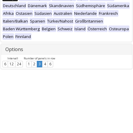
Deutschland
Dänemark
Skandinavien
Südhemisphäre
Südamerika
Afrika
Ostasien
Südasien
Australien
Niederlande
Frankreich
Italien/Balkan
Spanien
Türkei/Nahost
Großbritannien
Baden Württemberg
Belgien
Schweiz
Island
Österreich
Osteuropa
Polen
Finnland
Options
Intervall
Number of panels in row
6
12
24
1
2
3
4
6