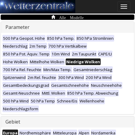
Toggle
naviga
Alle Modelle
Parameter
500 hPa Geopot. Höhe
850 hPa Temp.
850 hPa Stromlinien
Niederschlag
2m Temp
700 hPa Vertikalbew
850 hPa Pot. Äquiv. Temp
10m Wind
2m Taupunkt
CAPE/LI
Hohe Wolken
Mittelhohe Wolken
Niedrige Wolken
700 hPa Rel. Feuchte
Min/Max Temp.
Gesamtniederschlag
Spitzenwind
2m Rel. feuchte
300 hPa Wind
200 hPa Wind
Gesamtbedeckungsgrad
Gesamtschneehöhe
Neuschneehöhe
Gesamt-Neuschnee
Mittl. Wolken
850 hPa Temp. Abweichung
500 hPa Wind
50 hPa Temp
Schnee/Eis
Wellenhoehe
Niederschlagsform
Gebiet
Europa
Nordhemisphäre
Mitteleuropa
Alpen
Nordamerika