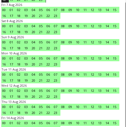
Fri 7 Aug 2026
00
01
02
03
04
05
06
07
08
09
10
11
12
13
14
15
16
17
18
19
20
21
22
23
Sat 8 Aug 2026
00
01
02
03
04
05
06
07
08
09
10
11
12
13
14
15
16
17
18
19
20
21
22
23
Sun 9 Aug 2026
00
01
02
03
04
05
06
07
08
09
10
11
12
13
14
15
16
17
18
19
20
21
22
23
Mon 10 Aug 2026
00
01
02
03
04
05
06
07
08
09
10
11
12
13
14
15
16
17
18
19
20
21
22
23
Tue 11 Aug 2026
00
01
02
03
04
05
06
07
08
09
10
11
12
13
14
15
16
17
18
19
20
21
22
23
Wed 12 Aug 2026
00
01
02
03
04
05
06
07
08
09
10
11
12
13
14
15
16
17
18
19
20
21
22
23
Thu 13 Aug 2026
00
01
02
03
04
05
06
07
08
09
10
11
12
13
14
15
16
17
18
19
20
21
22
23
Fri 14 Aug 2026
00
01
02
03
04
05
06
07
08
09
10
11
12
13
14
15