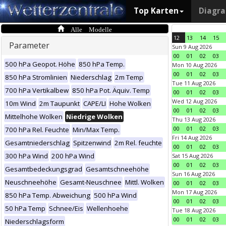
Top Karten
Diagr
Alle Modelle
12
13
14
15
Parameter
Sun 9 Aug 2026
00
01
02
03
500 hPa Geopot. Höhe
850 hPa Temp.
Mon 10 Aug 2026
00
01
02
03
850 hPa Stromlinien
Niederschlag
2m Temp
Tue 11 Aug 2026
700 hPa Vertikalbew
850 hPa Pot. Äquiv. Temp
00
01
02
03
Wed 12 Aug 2026
10m Wind
2m Taupunkt
CAPE/LI
Hohe Wolken
00
01
02
03
Mittelhohe Wolken
Niedrige Wolken
Thu 13 Aug 2026
00
01
02
03
700 hPa Rel. Feuchte
Min/Max Temp.
Fri 14 Aug 2026
Gesamtniederschlag
Spitzenwind
2m Rel. feuchte
00
01
02
03
300 hPa Wind
200 hPa Wind
Sat 15 Aug 2026
00
01
02
03
Gesamtbedeckungsgrad
Gesamtschneehöhe
Sun 16 Aug 2026
Neuschneehöhe
Gesamt-Neuschnee
Mittl. Wolken
00
01
02
03
Mon 17 Aug 2026
850 hPa Temp. Abweichung
500 hPa Wind
00
01
02
03
50 hPa Temp
Schnee/Eis
Wellenhoehe
Tue 18 Aug 2026
00
01
02
03
Niederschlagsform