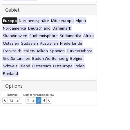
Gebiet
Europa
Nordhemisphäre
Mitteleuropa
Alpen
Nordamerika
Deutschland
Dänemark
Skandinavien
Südhemisphäre
Südamerika
Afrika
Ostasien
Südasien
Australien
Niederlande
Frankreich
Italien/Balkan
Spanien
Türkei/Nahost
Großbritannien
Baden Württemberg
Belgien
Schweiz
Island
Österreich
Osteuropa
Polen
Finnland
Options
Intervall
Number of panels in row
6
12
24
1
2
3
4
6