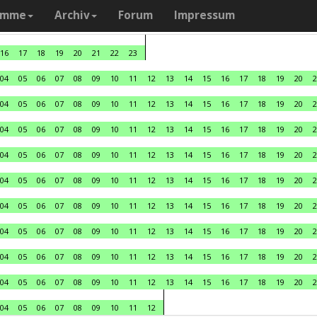
amme
Archiv
Forum
Impressum
16
17
18
19
20
21
22
23
04
05
06
07
08
09
10
11
12
13
14
15
16
17
18
19
20
2
04
05
06
07
08
09
10
11
12
13
14
15
16
17
18
19
20
2
04
05
06
07
08
09
10
11
12
13
14
15
16
17
18
19
20
2
04
05
06
07
08
09
10
11
12
13
14
15
16
17
18
19
20
2
04
05
06
07
08
09
10
11
12
13
14
15
16
17
18
19
20
2
04
05
06
07
08
09
10
11
12
13
14
15
16
17
18
19
20
2
04
05
06
07
08
09
10
11
12
13
14
15
16
17
18
19
20
2
04
05
06
07
08
09
10
11
12
13
14
15
16
17
18
19
20
2
04
05
06
07
08
09
10
11
12
13
14
15
16
17
18
19
20
2
04
05
06
07
08
09
10
11
12