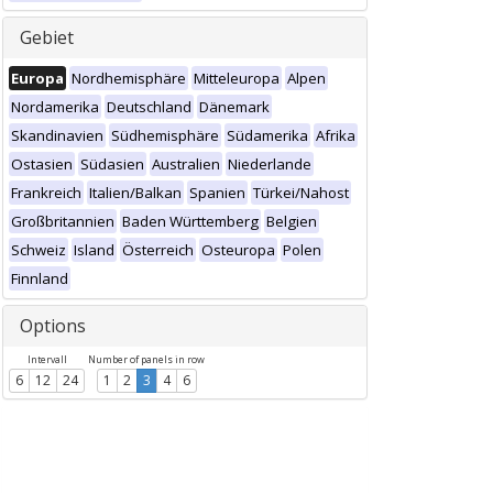
Gebiet
Europa
Nordhemisphäre
Mitteleuropa
Alpen
Nordamerika
Deutschland
Dänemark
Skandinavien
Südhemisphäre
Südamerika
Afrika
Ostasien
Südasien
Australien
Niederlande
Frankreich
Italien/Balkan
Spanien
Türkei/Nahost
Großbritannien
Baden Württemberg
Belgien
Schweiz
Island
Österreich
Osteuropa
Polen
Finnland
Options
Intervall
Number of panels in row
6
12
24
1
2
3
4
6