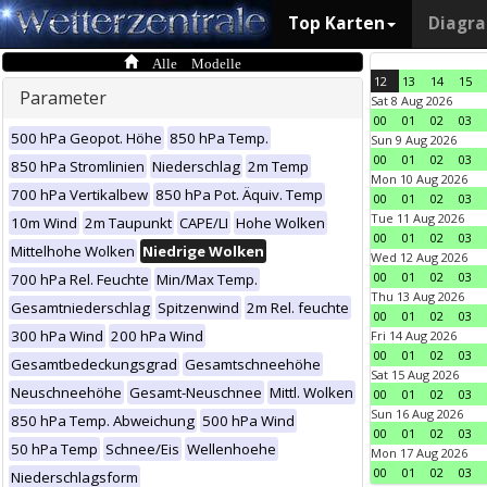
Top Karten
Diagr
Alle Modelle
12
13
14
15
Parameter
Sat 8 Aug 2026
00
01
02
03
500 hPa Geopot. Höhe
850 hPa Temp.
Sun 9 Aug 2026
00
01
02
03
850 hPa Stromlinien
Niederschlag
2m Temp
Mon 10 Aug 2026
700 hPa Vertikalbew
850 hPa Pot. Äquiv. Temp
00
01
02
03
Tue 11 Aug 2026
10m Wind
2m Taupunkt
CAPE/LI
Hohe Wolken
00
01
02
03
Mittelhohe Wolken
Niedrige Wolken
Wed 12 Aug 2026
00
01
02
03
700 hPa Rel. Feuchte
Min/Max Temp.
Thu 13 Aug 2026
Gesamtniederschlag
Spitzenwind
2m Rel. feuchte
00
01
02
03
300 hPa Wind
200 hPa Wind
Fri 14 Aug 2026
00
01
02
03
Gesamtbedeckungsgrad
Gesamtschneehöhe
Sat 15 Aug 2026
Neuschneehöhe
Gesamt-Neuschnee
Mittl. Wolken
00
01
02
03
Sun 16 Aug 2026
850 hPa Temp. Abweichung
500 hPa Wind
00
01
02
03
50 hPa Temp
Schnee/Eis
Wellenhoehe
Mon 17 Aug 2026
00
01
02
03
Niederschlagsform