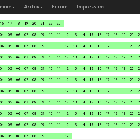
amme
Archiv
Forum
Impressum
16
17
18
19
20
21
22
23
04
05
06
07
08
09
10
11
12
13
14
15
16
17
18
19
20
2
04
05
06
07
08
09
10
11
12
13
14
15
16
17
18
19
20
2
04
05
06
07
08
09
10
11
12
13
14
15
16
17
18
19
20
2
04
05
06
07
08
09
10
11
12
13
14
15
16
17
18
19
20
2
04
05
06
07
08
09
10
11
12
13
14
15
16
17
18
19
20
2
04
05
06
07
08
09
10
11
12
13
14
15
16
17
18
19
20
2
04
05
06
07
08
09
10
11
12
13
14
15
16
17
18
19
20
2
04
05
06
07
08
09
10
11
12
13
14
15
16
17
18
19
20
2
04
05
06
07
08
09
10
11
12
13
14
15
16
17
18
19
20
2
04
05
06
07
08
09
10
11
12