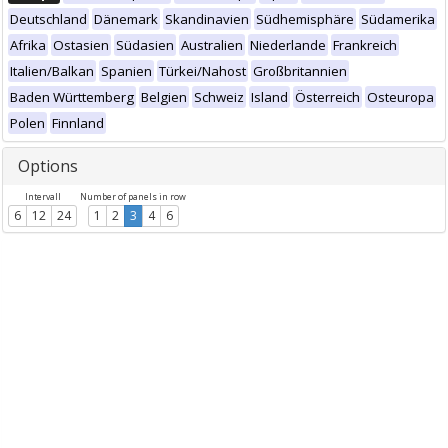
Deutschland
Dänemark
Skandinavien
Südhemisphäre
Südamerika
Afrika
Ostasien
Südasien
Australien
Niederlande
Frankreich
Italien/Balkan
Spanien
Türkei/Nahost
Großbritannien
Baden Württemberg
Belgien
Schweiz
Island
Österreich
Osteuropa
Polen
Finnland
Options
Intervall
Number of panels in row
6
12
24
1
2
3
4
6