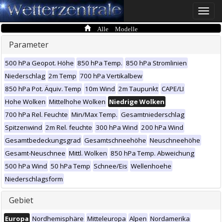
Toggle
naviga
Alle Modelle
Parameter
500 hPa Geopot. Höhe
850 hPa Temp.
850 hPa Stromlinien
Niederschlag
2m Temp
700 hPa Vertikalbew
850 hPa Pot. Äquiv. Temp
10m Wind
2m Taupunkt
CAPE/LI
Hohe Wolken
Mittelhohe Wolken
Niedrige Wolken
700 hPa Rel. Feuchte
Min/Max Temp.
Gesamtniederschlag
Spitzenwind
2m Rel. feuchte
300 hPa Wind
200 hPa Wind
Gesamtbedeckungsgrad
Gesamtschneehöhe
Neuschneehöhe
Gesamt-Neuschnee
Mittl. Wolken
850 hPa Temp. Abweichung
500 hPa Wind
50 hPa Temp
Schnee/Eis
Wellenhoehe
Niederschlagsform
Gebiet
Europa
Nordhemisphäre
Mitteleuropa
Alpen
Nordamerika