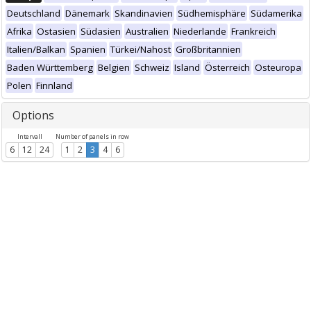
Deutschland
Dänemark
Skandinavien
Südhemisphäre
Südamerika
Afrika
Ostasien
Südasien
Australien
Niederlande
Frankreich
Italien/Balkan
Spanien
Türkei/Nahost
Großbritannien
Baden Württemberg
Belgien
Schweiz
Island
Österreich
Osteuropa
Polen
Finnland
Options
Intervall
Number of panels in row
6
12
24
1
2
3
4
6