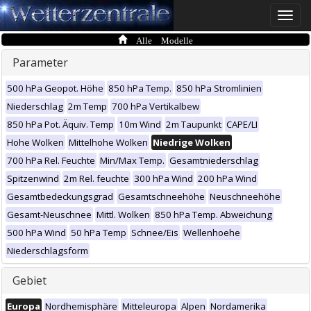
Toggle
naviga
Alle Modelle
Parameter
500 hPa Geopot. Höhe
850 hPa Temp.
850 hPa Stromlinien
Niederschlag
2m Temp
700 hPa Vertikalbew
850 hPa Pot. Äquiv. Temp
10m Wind
2m Taupunkt
CAPE/LI
Hohe Wolken
Mittelhohe Wolken
Niedrige Wolken
700 hPa Rel. Feuchte
Min/Max Temp.
Gesamtniederschlag
Spitzenwind
2m Rel. feuchte
300 hPa Wind
200 hPa Wind
Gesamtbedeckungsgrad
Gesamtschneehöhe
Neuschneehöhe
Gesamt-Neuschnee
Mittl. Wolken
850 hPa Temp. Abweichung
500 hPa Wind
50 hPa Temp
Schnee/Eis
Wellenhoehe
Niederschlagsform
Gebiet
Europa
Nordhemisphäre
Mitteleuropa
Alpen
Nordamerika