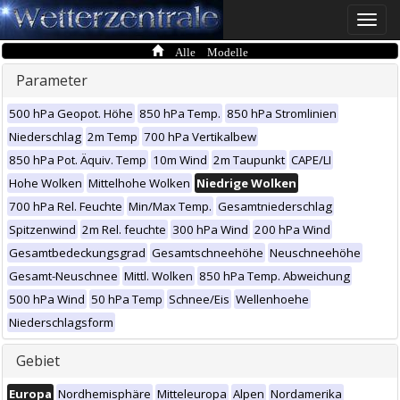
Toggle
naviga
Alle Modelle
Parameter
500 hPa Geopot. Höhe
850 hPa Temp.
850 hPa Stromlinien
Niederschlag
2m Temp
700 hPa Vertikalbew
850 hPa Pot. Äquiv. Temp
10m Wind
2m Taupunkt
CAPE/LI
Hohe Wolken
Mittelhohe Wolken
Niedrige Wolken
700 hPa Rel. Feuchte
Min/Max Temp.
Gesamtniederschlag
Spitzenwind
2m Rel. feuchte
300 hPa Wind
200 hPa Wind
Gesamtbedeckungsgrad
Gesamtschneehöhe
Neuschneehöhe
Gesamt-Neuschnee
Mittl. Wolken
850 hPa Temp. Abweichung
500 hPa Wind
50 hPa Temp
Schnee/Eis
Wellenhoehe
Niederschlagsform
Gebiet
Europa
Nordhemisphäre
Mitteleuropa
Alpen
Nordamerika