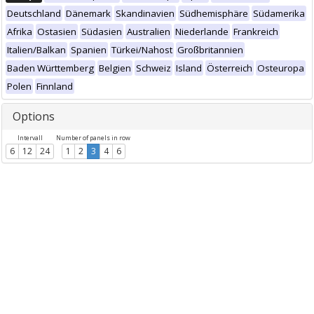
Deutschland
Dänemark
Skandinavien
Südhemisphäre
Südamerika
Afrika
Ostasien
Südasien
Australien
Niederlande
Frankreich
Italien/Balkan
Spanien
Türkei/Nahost
Großbritannien
Baden Württemberg
Belgien
Schweiz
Island
Österreich
Osteuropa
Polen
Finnland
Options
Intervall
Number of panels in row
6
12
24
1
2
3
4
6