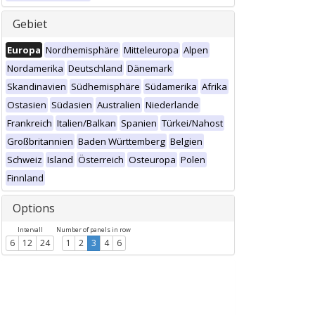
Gebiet
Europa
Nordhemisphäre
Mitteleuropa
Alpen
Nordamerika
Deutschland
Dänemark
Skandinavien
Südhemisphäre
Südamerika
Afrika
Ostasien
Südasien
Australien
Niederlande
Frankreich
Italien/Balkan
Spanien
Türkei/Nahost
Großbritannien
Baden Württemberg
Belgien
Schweiz
Island
Österreich
Osteuropa
Polen
Finnland
Options
Intervall
Number of panels in row
6
12
24
1
2
3
4
6