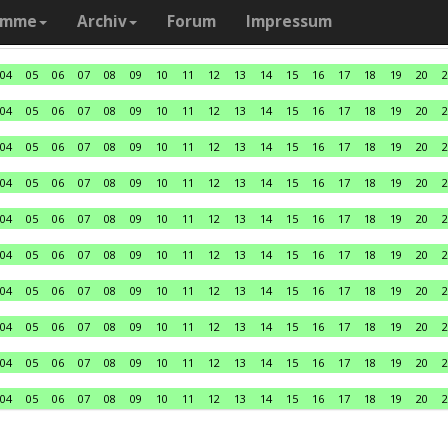
amme
Archiv
Forum
Impressum
04
05
06
07
08
09
10
11
12
13
14
15
16
17
18
19
20
2
04
05
06
07
08
09
10
11
12
13
14
15
16
17
18
19
20
2
04
05
06
07
08
09
10
11
12
13
14
15
16
17
18
19
20
2
04
05
06
07
08
09
10
11
12
13
14
15
16
17
18
19
20
2
04
05
06
07
08
09
10
11
12
13
14
15
16
17
18
19
20
2
04
05
06
07
08
09
10
11
12
13
14
15
16
17
18
19
20
2
04
05
06
07
08
09
10
11
12
13
14
15
16
17
18
19
20
2
04
05
06
07
08
09
10
11
12
13
14
15
16
17
18
19
20
2
04
05
06
07
08
09
10
11
12
13
14
15
16
17
18
19
20
2
04
05
06
07
08
09
10
11
12
13
14
15
16
17
18
19
20
2