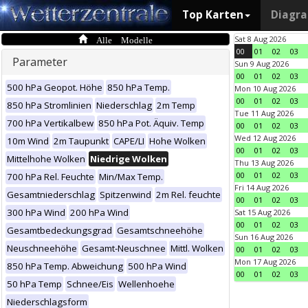
Top Karten
Diagr
Alle Modelle
Sat 8 Aug 2026
00
01
02
03
Parameter
Sun 9 Aug 2026
00
01
02
03
500 hPa Geopot. Höhe
850 hPa Temp.
Mon 10 Aug 2026
00
01
02
03
850 hPa Stromlinien
Niederschlag
2m Temp
Tue 11 Aug 2026
700 hPa Vertikalbew
850 hPa Pot. Äquiv. Temp
00
01
02
03
Wed 12 Aug 2026
10m Wind
2m Taupunkt
CAPE/LI
Hohe Wolken
00
01
02
03
Mittelhohe Wolken
Niedrige Wolken
Thu 13 Aug 2026
00
01
02
03
700 hPa Rel. Feuchte
Min/Max Temp.
Fri 14 Aug 2026
Gesamtniederschlag
Spitzenwind
2m Rel. feuchte
00
01
02
03
300 hPa Wind
200 hPa Wind
Sat 15 Aug 2026
00
01
02
03
Gesamtbedeckungsgrad
Gesamtschneehöhe
Sun 16 Aug 2026
Neuschneehöhe
Gesamt-Neuschnee
Mittl. Wolken
00
01
02
03
Mon 17 Aug 2026
850 hPa Temp. Abweichung
500 hPa Wind
00
01
02
03
50 hPa Temp
Schnee/Eis
Wellenhoehe
Niederschlagsform