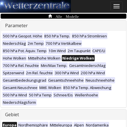
Toggle
naviga
Alle Modelle
Parameter
500 hPa Geopot. Höhe
850 hPa Temp.
850 hPa Stromlinien
Niederschlag
2m Temp
700 hPa Vertikalbew
850 hPa Pot. Äquiv. Temp
10m Wind
2m Taupunkt
CAPE/LI
Hohe Wolken
Mittelhohe Wolken
Niedrige Wolken
700 hPa Rel. Feuchte
Min/Max Temp.
Gesamtniederschlag
Spitzenwind
2m Rel. feuchte
300 hPa Wind
200 hPa Wind
Gesamtbedeckungsgrad
Gesamtschneehöhe
Neuschneehöhe
Gesamt-Neuschnee
Mittl. Wolken
850 hPa Temp. Abweichung
500 hPa Wind
50 hPa Temp
Schnee/Eis
Wellenhoehe
Niederschlagsform
Gebiet
Europa
Nordhemisphäre
Mitteleuropa
Alpen
Nordamerika