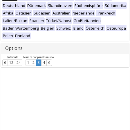
Deutschland
Dänemark
Skandinavien
Südhemisphäre
Südamerika
Afrika
Ostasien
Südasien
Australien
Niederlande
Frankreich
Italien/Balkan
Spanien
Türkei/Nahost
Großbritannien
Baden Württemberg
Belgien
Schweiz
Island
Österreich
Osteuropa
Polen
Finnland
Options
Intervall
Number of panels in row
6
12
24
1
2
3
4
6