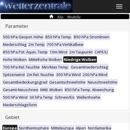
Toggle
naviga
Alle Modelle
Parameter
500 hPa Geopot. Höhe
850 hPa Temp.
850 hPa Stromlinien
Niederschlag
2m Temp
700 hPa Vertikalbew
850 hPa Pot. Äquiv. Temp
10m Wind
2m Taupunkt
CAPE/LI
Hohe Wolken
Mittelhohe Wolken
Niedrige Wolken
700 hPa Rel. Feuchte
Min/Max Temp.
Gesamtniederschlag
Spitzenwind
2m Rel. feuchte
300 hPa Wind
200 hPa Wind
Gesamtbedeckungsgrad
Gesamtschneehöhe
Neuschneehöhe
Gesamt-Neuschnee
Mittl. Wolken
850 hPa Temp. Abweichung
500 hPa Wind
50 hPa Temp
Schnee/Eis
Wellenhoehe
Niederschlagsform
Gebiet
Europa
Nordhemisphäre
Mitteleuropa
Alpen
Nordamerika