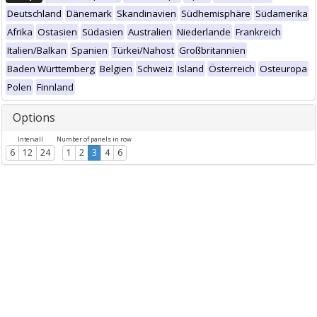
Deutschland
Dänemark
Skandinavien
Südhemisphäre
Südamerika
Afrika
Ostasien
Südasien
Australien
Niederlande
Frankreich
Italien/Balkan
Spanien
Türkei/Nahost
Großbritannien
Baden Württemberg
Belgien
Schweiz
Island
Österreich
Osteuropa
Polen
Finnland
Options
Intervall
Number of panels in row
6
12
24
1
2
3
4
6