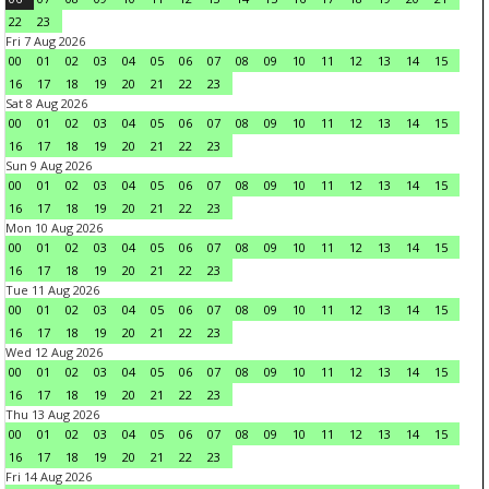
22
23
Fri 7 Aug 2026
00
01
02
03
04
05
06
07
08
09
10
11
12
13
14
15
16
17
18
19
20
21
22
23
Sat 8 Aug 2026
00
01
02
03
04
05
06
07
08
09
10
11
12
13
14
15
16
17
18
19
20
21
22
23
Sun 9 Aug 2026
00
01
02
03
04
05
06
07
08
09
10
11
12
13
14
15
16
17
18
19
20
21
22
23
Mon 10 Aug 2026
00
01
02
03
04
05
06
07
08
09
10
11
12
13
14
15
16
17
18
19
20
21
22
23
Tue 11 Aug 2026
00
01
02
03
04
05
06
07
08
09
10
11
12
13
14
15
16
17
18
19
20
21
22
23
Wed 12 Aug 2026
00
01
02
03
04
05
06
07
08
09
10
11
12
13
14
15
16
17
18
19
20
21
22
23
Thu 13 Aug 2026
00
01
02
03
04
05
06
07
08
09
10
11
12
13
14
15
16
17
18
19
20
21
22
23
Fri 14 Aug 2026