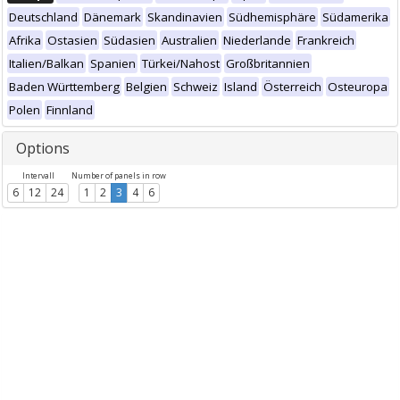
Deutschland
Dänemark
Skandinavien
Südhemisphäre
Südamerika
Afrika
Ostasien
Südasien
Australien
Niederlande
Frankreich
Italien/Balkan
Spanien
Türkei/Nahost
Großbritannien
Baden Württemberg
Belgien
Schweiz
Island
Österreich
Osteuropa
Polen
Finnland
Options
Intervall
Number of panels in row
6
12
24
1
2
3
4
6