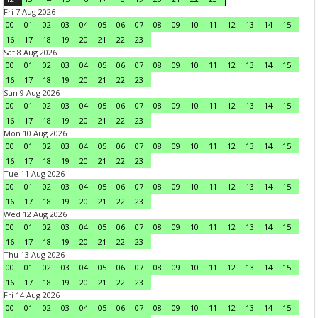
Fri 7 Aug 2026
00
01
02
03
04
05
06
07
08
09
10
11
12
13
14
15
16
17
18
19
20
21
22
23
Sat 8 Aug 2026
00
01
02
03
04
05
06
07
08
09
10
11
12
13
14
15
16
17
18
19
20
21
22
23
Sun 9 Aug 2026
00
01
02
03
04
05
06
07
08
09
10
11
12
13
14
15
16
17
18
19
20
21
22
23
Mon 10 Aug 2026
00
01
02
03
04
05
06
07
08
09
10
11
12
13
14
15
16
17
18
19
20
21
22
23
Tue 11 Aug 2026
00
01
02
03
04
05
06
07
08
09
10
11
12
13
14
15
16
17
18
19
20
21
22
23
Wed 12 Aug 2026
00
01
02
03
04
05
06
07
08
09
10
11
12
13
14
15
16
17
18
19
20
21
22
23
Thu 13 Aug 2026
00
01
02
03
04
05
06
07
08
09
10
11
12
13
14
15
16
17
18
19
20
21
22
23
Fri 14 Aug 2026
00
01
02
03
04
05
06
07
08
09
10
11
12
13
14
15