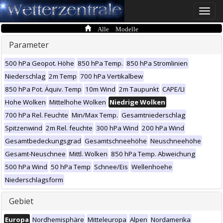
Toggle
naviga
Alle Modelle
Parameter
500 hPa Geopot. Höhe
850 hPa Temp.
850 hPa Stromlinien
Niederschlag
2m Temp
700 hPa Vertikalbew
850 hPa Pot. Äquiv. Temp
10m Wind
2m Taupunkt
CAPE/LI
Hohe Wolken
Mittelhohe Wolken
Niedrige Wolken
700 hPa Rel. Feuchte
Min/Max Temp.
Gesamtniederschlag
Spitzenwind
2m Rel. feuchte
300 hPa Wind
200 hPa Wind
Gesamtbedeckungsgrad
Gesamtschneehöhe
Neuschneehöhe
Gesamt-Neuschnee
Mittl. Wolken
850 hPa Temp. Abweichung
500 hPa Wind
50 hPa Temp
Schnee/Eis
Wellenhoehe
Niederschlagsform
Gebiet
Europa
Nordhemisphäre
Mitteleuropa
Alpen
Nordamerika