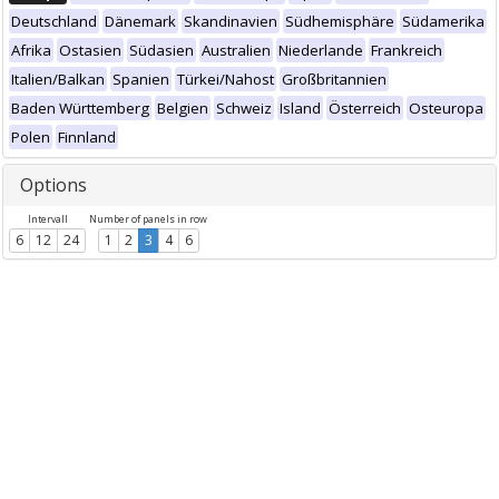
Deutschland
Dänemark
Skandinavien
Südhemisphäre
Südamerika
Afrika
Ostasien
Südasien
Australien
Niederlande
Frankreich
Italien/Balkan
Spanien
Türkei/Nahost
Großbritannien
Baden Württemberg
Belgien
Schweiz
Island
Österreich
Osteuropa
Polen
Finnland
Options
Intervall
Number of panels in row
6
12
24
1
2
3
4
6