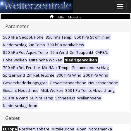
Toggle
naviga
Alle Modelle
Parameter
500 hPa Geopot. Höhe
850 hPa Temp.
850 hPa Stromlinien
Niederschlag
2m Temp
700 hPa Vertikalbew
850 hPa Pot. Äquiv. Temp
10m Wind
2m Taupunkt
CAPE/LI
Hohe Wolken
Mittelhohe Wolken
Niedrige Wolken
700 hPa Rel. Feuchte
Min/Max Temp.
Gesamtniederschlag
Spitzenwind
2m Rel. feuchte
300 hPa Wind
200 hPa Wind
Gesamtbedeckungsgrad
Gesamtschneehöhe
Neuschneehöhe
Gesamt-Neuschnee
Mittl. Wolken
850 hPa Temp. Abweichung
500 hPa Wind
50 hPa Temp
Schnee/Eis
Wellenhoehe
Niederschlagsform
Gebiet
Europa
Nordhemisphäre
Mitteleuropa
Alpen
Nordamerika