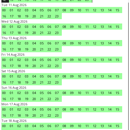
Tue 11 Aug 2026
00
01
02
03
04
05
06
07
08
09
10
11
12
13
14
15
16
17
18
19
20
21
22
23
Wed 12 Aug 2026
00
01
02
03
04
05
06
07
08
09
10
11
12
13
14
15
16
17
18
19
20
21
22
23
Thu 13 Aug 2026
00
01
02
03
04
05
06
07
08
09
10
11
12
13
14
15
16
17
18
19
20
21
22
23
Fri 14 Aug 2026
00
01
02
03
04
05
06
07
08
09
10
11
12
13
14
15
16
17
18
19
20
21
22
23
Sat 15 Aug 2026
00
01
02
03
04
05
06
07
08
09
10
11
12
13
14
15
16
17
18
19
20
21
22
23
Sun 16 Aug 2026
00
01
02
03
04
05
06
07
08
09
10
11
12
13
14
15
16
17
18
19
20
21
22
23
Mon 17 Aug 2026
00
01
02
03
04
05
06
07
08
09
10
11
12
13
14
15
16
17
18
19
20
21
22
23
Tue 18 Aug 2026
00
01
02
03
04
05
06
07
08
09
10
11
12
13
14
15