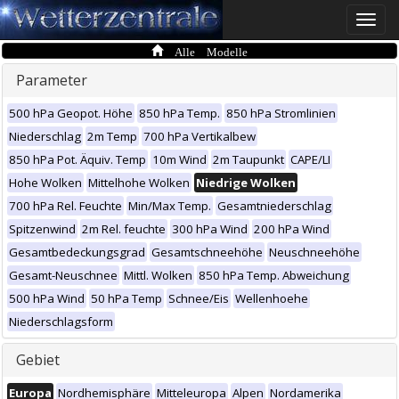
Toggle
naviga
Alle Modelle
Parameter
500 hPa Geopot. Höhe
850 hPa Temp.
850 hPa Stromlinien
Niederschlag
2m Temp
700 hPa Vertikalbew
850 hPa Pot. Äquiv. Temp
10m Wind
2m Taupunkt
CAPE/LI
Hohe Wolken
Mittelhohe Wolken
Niedrige Wolken
700 hPa Rel. Feuchte
Min/Max Temp.
Gesamtniederschlag
Spitzenwind
2m Rel. feuchte
300 hPa Wind
200 hPa Wind
Gesamtbedeckungsgrad
Gesamtschneehöhe
Neuschneehöhe
Gesamt-Neuschnee
Mittl. Wolken
850 hPa Temp. Abweichung
500 hPa Wind
50 hPa Temp
Schnee/Eis
Wellenhoehe
Niederschlagsform
Gebiet
Europa
Nordhemisphäre
Mitteleuropa
Alpen
Nordamerika