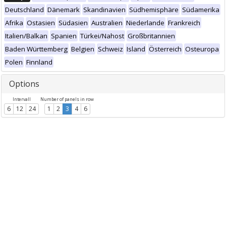
Deutschland
Dänemark
Skandinavien
Südhemisphäre
Südamerika
Afrika
Ostasien
Südasien
Australien
Niederlande
Frankreich
Italien/Balkan
Spanien
Türkei/Nahost
Großbritannien
Baden Württemberg
Belgien
Schweiz
Island
Österreich
Osteuropa
Polen
Finnland
Options
Intervall
Number of panels in row
6
12
24
1
2
3
4
6