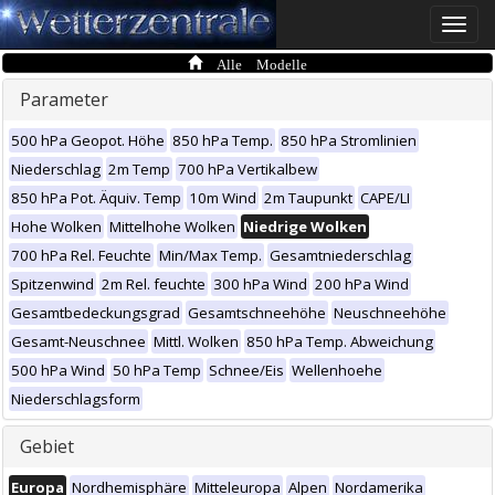
Toggle
naviga
Alle Modelle
Parameter
500 hPa Geopot. Höhe
850 hPa Temp.
850 hPa Stromlinien
Niederschlag
2m Temp
700 hPa Vertikalbew
850 hPa Pot. Äquiv. Temp
10m Wind
2m Taupunkt
CAPE/LI
Hohe Wolken
Mittelhohe Wolken
Niedrige Wolken
700 hPa Rel. Feuchte
Min/Max Temp.
Gesamtniederschlag
Spitzenwind
2m Rel. feuchte
300 hPa Wind
200 hPa Wind
Gesamtbedeckungsgrad
Gesamtschneehöhe
Neuschneehöhe
Gesamt-Neuschnee
Mittl. Wolken
850 hPa Temp. Abweichung
500 hPa Wind
50 hPa Temp
Schnee/Eis
Wellenhoehe
Niederschlagsform
Gebiet
Europa
Nordhemisphäre
Mitteleuropa
Alpen
Nordamerika