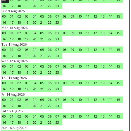
16
17
18
19
20
21
22
23
Sun 9 Aug 2026
00
01
02
03
04
05
06
07
08
09
10
11
12
13
14
15
16
17
18
19
20
21
22
23
Mon 10 Aug 2026
00
01
02
03
04
05
06
07
08
09
10
11
12
13
14
15
16
17
18
19
20
21
22
23
Tue 11 Aug 2026
00
01
02
03
04
05
06
07
08
09
10
11
12
13
14
15
16
17
18
19
20
21
22
23
Wed 12 Aug 2026
00
01
02
03
04
05
06
07
08
09
10
11
12
13
14
15
16
17
18
19
20
21
22
23
Thu 13 Aug 2026
00
01
02
03
04
05
06
07
08
09
10
11
12
13
14
15
16
17
18
19
20
21
22
23
Fri 14 Aug 2026
00
01
02
03
04
05
06
07
08
09
10
11
12
13
14
15
16
17
18
19
20
21
22
23
Sat 15 Aug 2026
00
01
02
03
04
05
06
07
08
09
10
11
12
13
14
15
16
17
18
19
20
21
22
23
Sun 16 Aug 2026