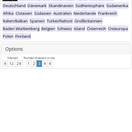
Deutschland
Dänemark
Skandinavien
Südhemisphäre
Südamerika
Afrika
Ostasien
Südasien
Australien
Niederlande
Frankreich
Italien/Balkan
Spanien
Türkei/Nahost
Großbritannien
Baden Württemberg
Belgien
Schweiz
Island
Österreich
Osteuropa
Polen
Finnland
Options
Intervall
Number of panels in row
6
12
24
1
2
3
4
6