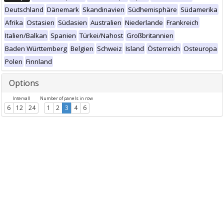
Deutschland
Dänemark
Skandinavien
Südhemisphäre
Südamerika
Afrika
Ostasien
Südasien
Australien
Niederlande
Frankreich
Italien/Balkan
Spanien
Türkei/Nahost
Großbritannien
Baden Württemberg
Belgien
Schweiz
Island
Österreich
Osteuropa
Polen
Finnland
Options
Intervall
Number of panels in row
6
12
24
1
2
3
4
6