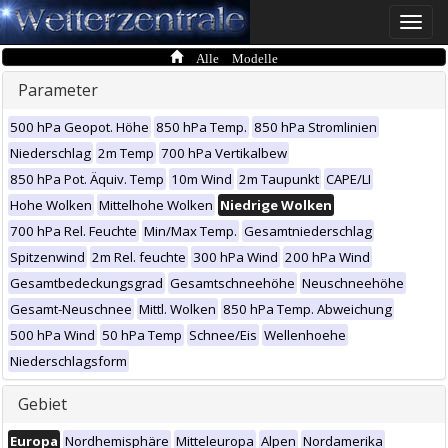
Toggle
naviga
Alle Modelle
Parameter
500 hPa Geopot. Höhe
850 hPa Temp.
850 hPa Stromlinien
Niederschlag
2m Temp
700 hPa Vertikalbew
850 hPa Pot. Äquiv. Temp
10m Wind
2m Taupunkt
CAPE/LI
Hohe Wolken
Mittelhohe Wolken
Niedrige Wolken
700 hPa Rel. Feuchte
Min/Max Temp.
Gesamtniederschlag
Spitzenwind
2m Rel. feuchte
300 hPa Wind
200 hPa Wind
Gesamtbedeckungsgrad
Gesamtschneehöhe
Neuschneehöhe
Gesamt-Neuschnee
Mittl. Wolken
850 hPa Temp. Abweichung
500 hPa Wind
50 hPa Temp
Schnee/Eis
Wellenhoehe
Niederschlagsform
Gebiet
Europa
Nordhemisphäre
Mitteleuropa
Alpen
Nordamerika