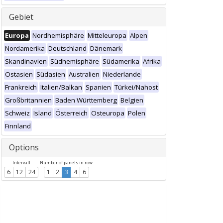
Gebiet
Europa
Nordhemisphäre
Mitteleuropa
Alpen
Nordamerika
Deutschland
Dänemark
Skandinavien
Südhemisphäre
Südamerika
Afrika
Ostasien
Südasien
Australien
Niederlande
Frankreich
Italien/Balkan
Spanien
Türkei/Nahost
Großbritannien
Baden Württemberg
Belgien
Schweiz
Island
Österreich
Osteuropa
Polen
Finnland
Options
Intervall
Number of panels in row
6
12
24
1
2
3
4
6