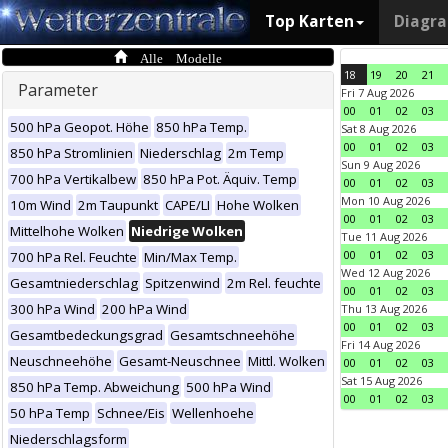
Top Karten
Diagr
Alle Modelle
18
19
20
21
Parameter
Fri 7 Aug 2026
00
01
02
03
500 hPa Geopot. Höhe
850 hPa Temp.
Sat 8 Aug 2026
00
01
02
03
850 hPa Stromlinien
Niederschlag
2m Temp
Sun 9 Aug 2026
700 hPa Vertikalbew
850 hPa Pot. Äquiv. Temp
00
01
02
03
Mon 10 Aug 2026
10m Wind
2m Taupunkt
CAPE/LI
Hohe Wolken
00
01
02
03
Mittelhohe Wolken
Niedrige Wolken
Tue 11 Aug 2026
00
01
02
03
700 hPa Rel. Feuchte
Min/Max Temp.
Wed 12 Aug 2026
Gesamtniederschlag
Spitzenwind
2m Rel. feuchte
00
01
02
03
300 hPa Wind
200 hPa Wind
Thu 13 Aug 2026
00
01
02
03
Gesamtbedeckungsgrad
Gesamtschneehöhe
Fri 14 Aug 2026
Neuschneehöhe
Gesamt-Neuschnee
Mittl. Wolken
00
01
02
03
Sat 15 Aug 2026
850 hPa Temp. Abweichung
500 hPa Wind
00
01
02
03
50 hPa Temp
Schnee/Eis
Wellenhoehe
Niederschlagsform