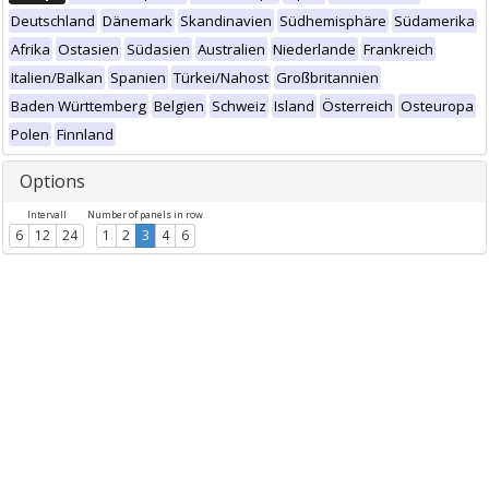
Deutschland
Dänemark
Skandinavien
Südhemisphäre
Südamerika
Afrika
Ostasien
Südasien
Australien
Niederlande
Frankreich
Italien/Balkan
Spanien
Türkei/Nahost
Großbritannien
Baden Württemberg
Belgien
Schweiz
Island
Österreich
Osteuropa
Polen
Finnland
Options
Intervall
Number of panels in row
6
12
24
1
2
3
4
6