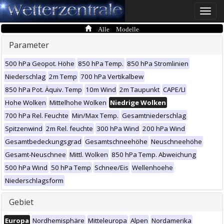
Toggle
naviga
Alle Modelle
Parameter
500 hPa Geopot. Höhe
850 hPa Temp.
850 hPa Stromlinien
Niederschlag
2m Temp
700 hPa Vertikalbew
850 hPa Pot. Äquiv. Temp
10m Wind
2m Taupunkt
CAPE/LI
Hohe Wolken
Mittelhohe Wolken
Niedrige Wolken
700 hPa Rel. Feuchte
Min/Max Temp.
Gesamtniederschlag
Spitzenwind
2m Rel. feuchte
300 hPa Wind
200 hPa Wind
Gesamtbedeckungsgrad
Gesamtschneehöhe
Neuschneehöhe
Gesamt-Neuschnee
Mittl. Wolken
850 hPa Temp. Abweichung
500 hPa Wind
50 hPa Temp
Schnee/Eis
Wellenhoehe
Niederschlagsform
Gebiet
Europa
Nordhemisphäre
Mitteleuropa
Alpen
Nordamerika