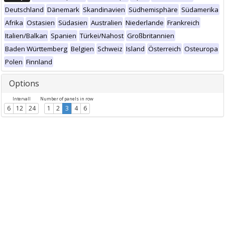
Deutschland
Dänemark
Skandinavien
Südhemisphäre
Südamerika
Afrika
Ostasien
Südasien
Australien
Niederlande
Frankreich
Italien/Balkan
Spanien
Türkei/Nahost
Großbritannien
Baden Württemberg
Belgien
Schweiz
Island
Österreich
Osteuropa
Polen
Finnland
Options
Intervall
Number of panels in row
6
12
24
1
2
3
4
6