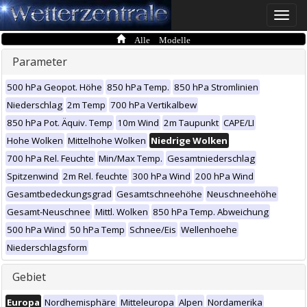
Toggle
naviga
Alle Modelle
Parameter
500 hPa Geopot. Höhe
850 hPa Temp.
850 hPa Stromlinien
Niederschlag
2m Temp
700 hPa Vertikalbew
850 hPa Pot. Äquiv. Temp
10m Wind
2m Taupunkt
CAPE/LI
Hohe Wolken
Mittelhohe Wolken
Niedrige Wolken
700 hPa Rel. Feuchte
Min/Max Temp.
Gesamtniederschlag
Spitzenwind
2m Rel. feuchte
300 hPa Wind
200 hPa Wind
Gesamtbedeckungsgrad
Gesamtschneehöhe
Neuschneehöhe
Gesamt-Neuschnee
Mittl. Wolken
850 hPa Temp. Abweichung
500 hPa Wind
50 hPa Temp
Schnee/Eis
Wellenhoehe
Niederschlagsform
Gebiet
Europa
Nordhemisphäre
Mitteleuropa
Alpen
Nordamerika