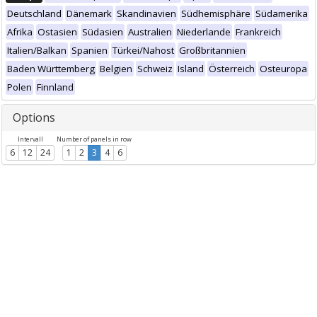
Deutschland
Dänemark
Skandinavien
Südhemisphäre
Südamerika
Afrika
Ostasien
Südasien
Australien
Niederlande
Frankreich
Italien/Balkan
Spanien
Türkei/Nahost
Großbritannien
Baden Württemberg
Belgien
Schweiz
Island
Österreich
Osteuropa
Polen
Finnland
Options
Intervall
Number of panels in row
6
12
24
1
2
3
4
6