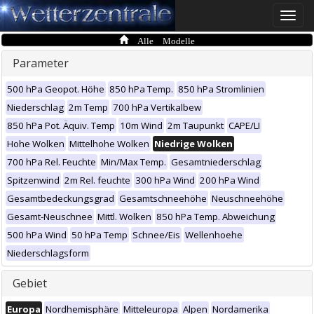
Toggle
naviga
Alle Modelle
Parameter
500 hPa Geopot. Höhe
850 hPa Temp.
850 hPa Stromlinien
Niederschlag
2m Temp
700 hPa Vertikalbew
850 hPa Pot. Äquiv. Temp
10m Wind
2m Taupunkt
CAPE/LI
Hohe Wolken
Mittelhohe Wolken
Niedrige Wolken
700 hPa Rel. Feuchte
Min/Max Temp.
Gesamtniederschlag
Spitzenwind
2m Rel. feuchte
300 hPa Wind
200 hPa Wind
Gesamtbedeckungsgrad
Gesamtschneehöhe
Neuschneehöhe
Gesamt-Neuschnee
Mittl. Wolken
850 hPa Temp. Abweichung
500 hPa Wind
50 hPa Temp
Schnee/Eis
Wellenhoehe
Niederschlagsform
Gebiet
Europa
Nordhemisphäre
Mitteleuropa
Alpen
Nordamerika