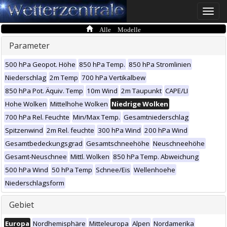
Toggle
naviga
Alle Modelle
Parameter
500 hPa Geopot. Höhe
850 hPa Temp.
850 hPa Stromlinien
Niederschlag
2m Temp
700 hPa Vertikalbew
850 hPa Pot. Äquiv. Temp
10m Wind
2m Taupunkt
CAPE/LI
Hohe Wolken
Mittelhohe Wolken
Niedrige Wolken
700 hPa Rel. Feuchte
Min/Max Temp.
Gesamtniederschlag
Spitzenwind
2m Rel. feuchte
300 hPa Wind
200 hPa Wind
Gesamtbedeckungsgrad
Gesamtschneehöhe
Neuschneehöhe
Gesamt-Neuschnee
Mittl. Wolken
850 hPa Temp. Abweichung
500 hPa Wind
50 hPa Temp
Schnee/Eis
Wellenhoehe
Niederschlagsform
Gebiet
Europa
Nordhemisphäre
Mitteleuropa
Alpen
Nordamerika