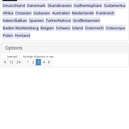
Deutschland
Dänemark
Skandinavien
Südhemisphäre
Südamerika
Afrika
Ostasien
Südasien
Australien
Niederlande
Frankreich
Italien/Balkan
Spanien
Türkei/Nahost
Großbritannien
Baden Württemberg
Belgien
Schweiz
Island
Österreich
Osteuropa
Polen
Finnland
Options
Intervall
Number of panels in row
6
12
24
1
2
3
4
6