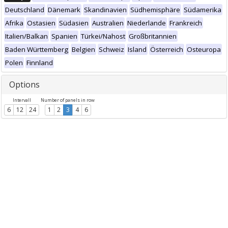
Deutschland
Dänemark
Skandinavien
Südhemisphäre
Südamerika
Afrika
Ostasien
Südasien
Australien
Niederlande
Frankreich
Italien/Balkan
Spanien
Türkei/Nahost
Großbritannien
Baden Württemberg
Belgien
Schweiz
Island
Österreich
Osteuropa
Polen
Finnland
Options
Intervall
Number of panels in row
6
12
24
1
2
3
4
6