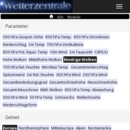
Toggle
naviga
Alle Modelle
Parameter
500 hPa Geopot. Höhe
850 hPa Temp.
850 hPa Stromlinien
Niederschlag
2m Temp
700 hPa Vertikalbew
850 hPa Pot. Äquiv. Temp
10m Wind
2m Taupunkt
CAPE/LI
Hohe Wolken
Mittelhohe Wolken
Niedrige Wolken
700 hPa Rel. Feuchte
Min/Max Temp.
Gesamtniederschlag
Spitzenwind
2m Rel. feuchte
300 hPa Wind
200 hPa Wind
Gesamtbedeckungsgrad
Gesamtschneehöhe
Neuschneehöhe
Gesamt-Neuschnee
Mittl. Wolken
850 hPa Temp. Abweichung
500 hPa Wind
50 hPa Temp
Schnee/Eis
Wellenhoehe
Niederschlagsform
Gebiet
Europa
Nordhemisphäre
Mitteleuropa
Alpen
Nordamerika