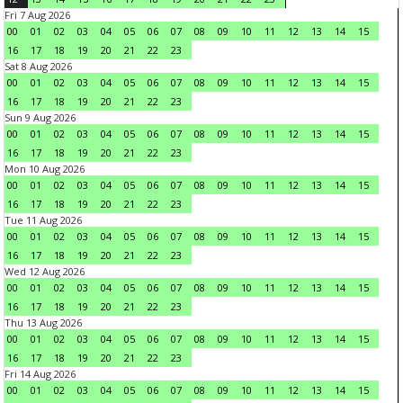
Fri 7 Aug 2026
00
01
02
03
04
05
06
07
08
09
10
11
12
13
14
15
16
17
18
19
20
21
22
23
Sat 8 Aug 2026
00
01
02
03
04
05
06
07
08
09
10
11
12
13
14
15
16
17
18
19
20
21
22
23
Sun 9 Aug 2026
00
01
02
03
04
05
06
07
08
09
10
11
12
13
14
15
16
17
18
19
20
21
22
23
Mon 10 Aug 2026
00
01
02
03
04
05
06
07
08
09
10
11
12
13
14
15
16
17
18
19
20
21
22
23
Tue 11 Aug 2026
00
01
02
03
04
05
06
07
08
09
10
11
12
13
14
15
16
17
18
19
20
21
22
23
Wed 12 Aug 2026
00
01
02
03
04
05
06
07
08
09
10
11
12
13
14
15
16
17
18
19
20
21
22
23
Thu 13 Aug 2026
00
01
02
03
04
05
06
07
08
09
10
11
12
13
14
15
16
17
18
19
20
21
22
23
Fri 14 Aug 2026
00
01
02
03
04
05
06
07
08
09
10
11
12
13
14
15